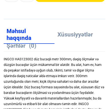
Məhsul
Xüsusiyyətlər
haqqında
Şərhlər
(0)
INGCO HAS123002 düz bucaqlı metr 300mm, dəqiq ölçmələr və
düzgün bucaqlar üçün mükəmməl bir alətdir. Bu alət, həm ev, həm
də peşəkar istifadəyə uyğun olub, tikinti, təmir və digər ölçmə
işlərində dəqiq nəticələr əldə etməyə imkan verir. 300mm
uzunluğunda olan metr, kiçik ölçmə sahələri və daha dar ərazilər
üçün idealdır. Düz bucaq forması sayəsində bu alət, xüsusən düz və
bərabər bucaqların ölçülməsi və yoxlanılması üçün faydalıdır.
Yüksək keyfiyyətli və davamlı materiallardan hazırlanmışdır, bu da
uzunömürlü və etibarlı bir alət olmasını təmin edir. INGCO