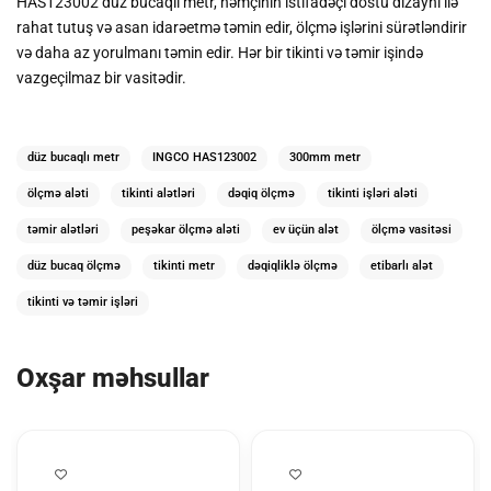
HAS123002 düz bucaqlı metr, həmçinin istifadəçi dostu dizaynı ilə
rahat tutuş və asan idarəetmə təmin edir, ölçmə işlərini sürətləndirir
və daha az yorulmanı təmin edir. Hər bir tikinti və təmir işində
vazgeçilmaz bir vasitədir.
düz bucaqlı metr
INGCO HAS123002
300mm metr
ölçmə aləti
tikinti alətləri
dəqiq ölçmə
tikinti işləri aləti
təmir alətləri
peşəkar ölçmə aləti
ev üçün alət
ölçmə vasitəsi
düz bucaq ölçmə
tikinti metr
dəqiqliklə ölçmə
etibarlı alət
tikinti və təmir işləri
Oxşar məhsullar