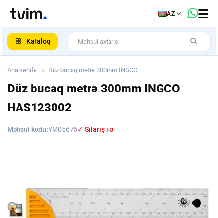
az
AZ
ar
Kataloq
Ana səhifə
Düz bucaq metrə 300mm INGCO
Düz bucaq metrə 300mm INGCO
HAS123002
Məhsul kodu:
YM05675
✓ Sifariş ilə