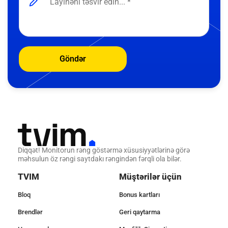
Göndər
Diqqət! Monitorun rəng göstərmə xüsusiyyətlərinə görə
məhsulun öz rəngi saytdakı rəngindən fərqli ola bilər.
TVIM
Müştərilər üçün
Bloq
Bonus kartları
Brendlər
Geri qaytarma