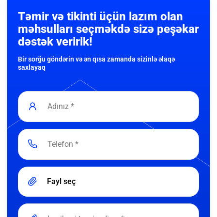
Təmir və tikinti üçün lazım olan
məhsulları seçməkdə sizə peşəkar
dəstək veririk!
Bir sorğu göndərin və ən qısa zamanda sizinlə əlaqə
saxlayaq
Fayl seç