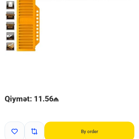
Qiymət: 11.56₼
By order