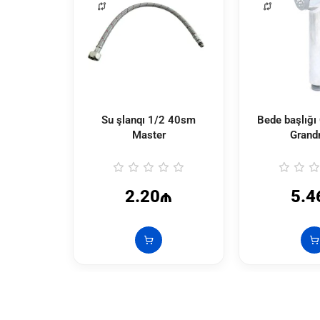
Su şlanqı 1/2 40sm
Bede başlığ
Master
Gran
2.20₼
5.4