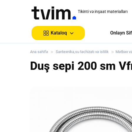
Tikinti və inşaat materialları
Onlayn Sif
Kataloq
Ana səhifə
Santexnika,su təchizatı və istilik
Mətbəx v
Duş sepi 200 sm Vf