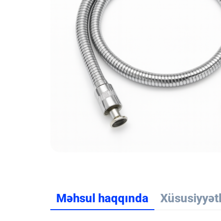
Məhsul haqqında
Xüsusiyyət