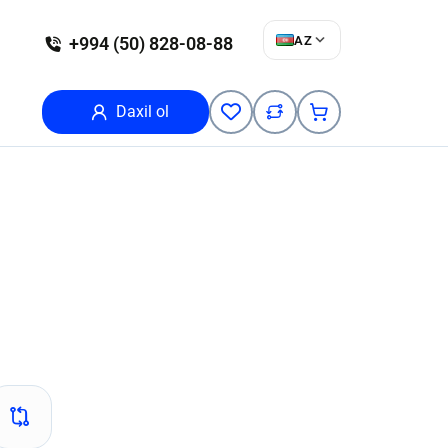
AZ
+994 (50) 828-08-88
Daxil ol