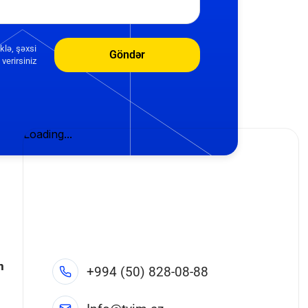
klə, şəxsi
Göndər
verirsiniz
n
+994 (50) 828-08-88