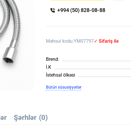
+994 (50) 828-08-88
Məhsul kodu:
YM07797
✓ Sifariş ilə
Brend:
İ.K
İstehsal ölkəsi
Bütün xüsusiyyətlər
lər
Şərhlər
(0)