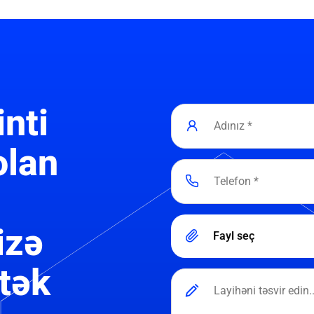
inti
olan
izə
Fayl seç
tək