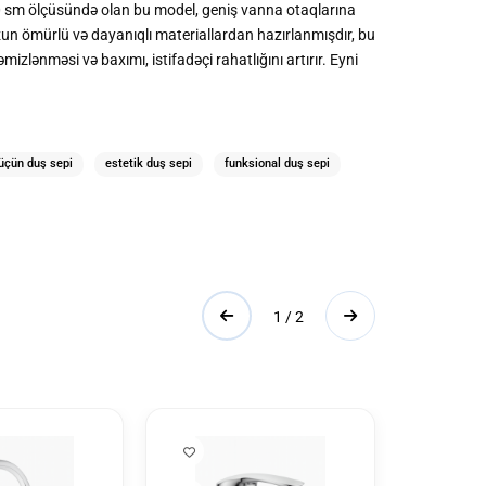
00 sm ölçüsündə olan bu model, geniş vanna otaqlarına
zun ömürlü və dayanıqlı materiallardan hazırlanmışdır, bu
zlənməsi və baxımı, istifadəçi rahatlığını artırır. Eyni
 üçün duş sepi
estetik duş sepi
funksional duş sepi
1 / 2