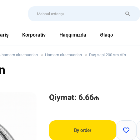
ariş
Korporativ
Haqqımızda
Əlaqə
ə hamam aksesuarları
Hamam aksesuarları
Duş sepi 200 sm Vfn
n
Qiymət: 6.66₼
By order