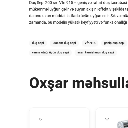
Duş Sepi 200 sm Vfn 915 – geniş və rahat duş təcrübəsi 
mükəmməl uyğun gəlir və suyun axışını effektiv şəkildə t
da onu uzun müddət istifadə üçün uyğun edir. Şık və müasi
zamanda, bu modelin yüksək keyfiyyəti və funksionallığı o
duş sepi
200 sm duş sepi
Vfn 915
geniş duş sepi
vanna otağı üçün duş sepi
asan təmizlənən duş sepi
Oxşar məhsull