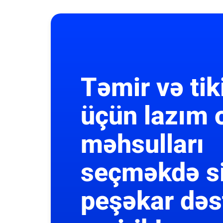
Təmir və tik
üçün lazım 
məhsulları
seçməkdə s
peşəkar dəs