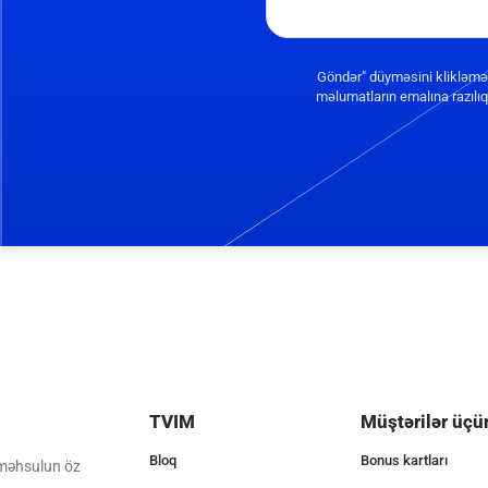
Göndər" düyməsini klikləmə
məlumatların emalına razılıq 
TVIM
Müştərilər üçü
Bloq
Bonus kartları
 məhsulun öz