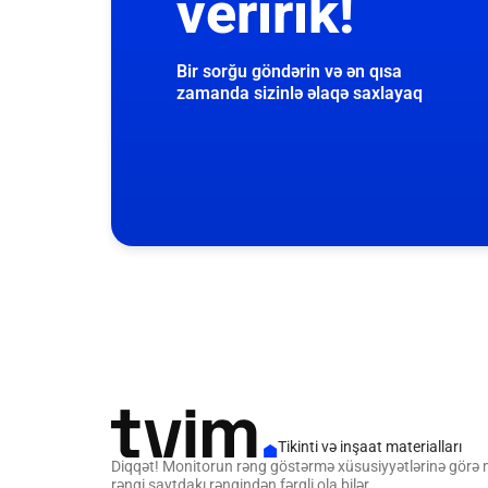
veririk!
Bir sorğu göndərin və ən qısa
zamanda sizinlə əlaqə saxlayaq
Tikinti və inşaat materialları
Diqqət! Monitorun rəng göstərmə xüsusiyyətlərinə görə
rəngi saytdakı rəngindən fərqli ola bilər.