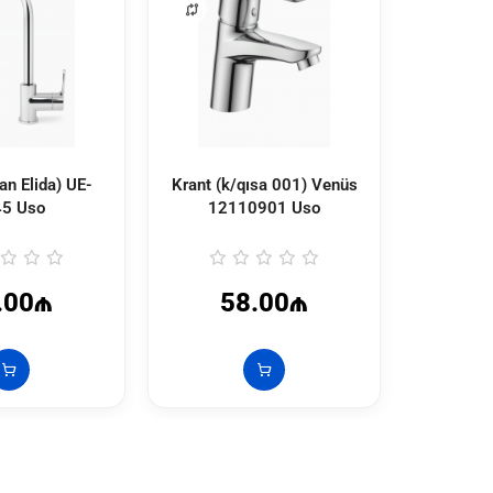
an Elida) UE-
Krant (k/qısa 001) Venüs
Duş kra
5 Uso
12110901 Uso
Venüs 
.00₼
58.00₼
8