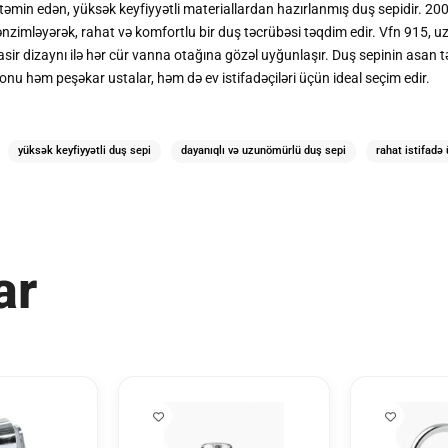
təmin edən, yüksək keyfiyyətli materiallardan hazırlanmış duş sepidir. 2
ənzimləyərək, rahat və komfortlu bir duş təcrübəsi təqdim edir. Vfn 915, u
r dizaynı ilə hər cür vanna otağına gözəl uyğunlaşır. Duş sepinin asan təmi
nu həm peşəkar ustalar, həm də ev istifadəçiləri üçün ideal seçim edir.
yüksək keyfiyyətli duş sepi
dayanıqlı və uzunömürlü duş sepi
rahat istifadə
ar