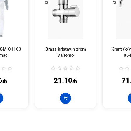
ı GM-01103
Brass kristavin xrom
Krant (k/y
dmac
Valtemo
054
6₼
21.10₼
71