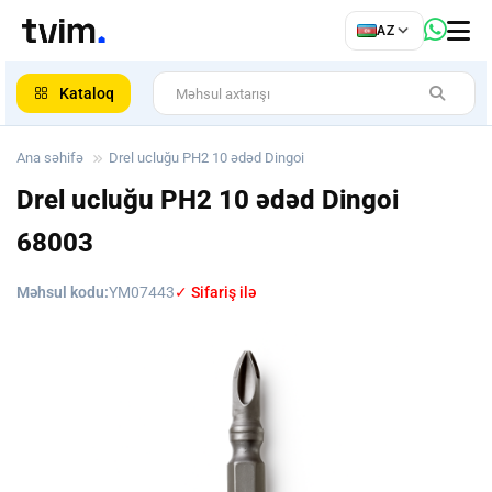
az
AZ
ar
Kataloq
Ana səhifə
Drel ucluğu PH2 10 ədəd Dingoi
Drel ucluğu PH2 10 ədəd Dingoi
68003
Məhsul kodu:
YM07443
✓ Sifariş ilə