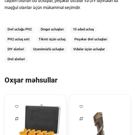
təqdim olunan bu ucluqlar, peşəkar ustalar və DIY layihələri ilə
məşğul olanlar üçün mükəmməl seçimdir.
Drel ucluğu PH2
Dingoi ucluqları
10 ədəd ucluq
PH2 ucluq seti
Tikinti üçün ucluq
Peşəkar drel ucluqları
DIY alətləri
Uzanömürlü ucluqlar
Vidalar üçün ucluqlar
Drel alətləri
Oxşar məhsullar