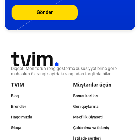
Göndər
Diqqət! Monitorun rəng göstərmə xüsusiyyətlərinə görə
məhsulun öz rəngi saytdakı rəngindən fərqli ola bilər.
TVIM
Müştərilər üçün
Bloq
Bonus kartları
Brendlər
Geri qaytarma
Haqqımızda
Məxfilik Siyasəti
Əlaqə
Çatdırılma və ödəniş
İstifadə şərtləri