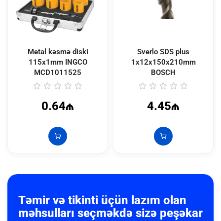
Metal kəsmə diski
Sverlo SDS plus
115x1mm INGCO
1x12x150x210mm
MCD1011525
BOSCH
0.64₼
4.45₼
Təmir və tikinti üçün lazım olan
məhsulları seçməkdə sizə peşəkar