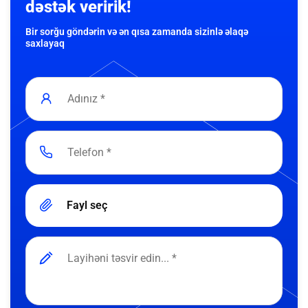
dəstək veririk!
Bir sorğu göndərin və ən qısa zamanda sizinlə əlaqə
saxlayaq
Fayl seç