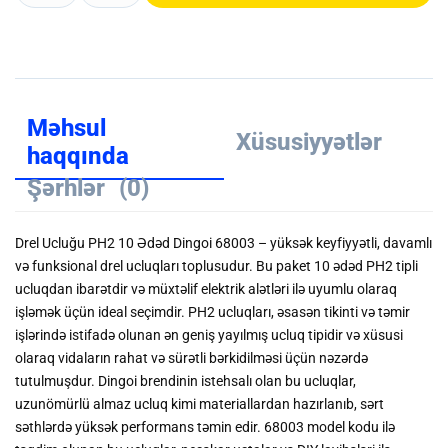
Məhsul
Xüsusiyyətlər
haqqında
Şərhlər
(0)
Drel Ucluğu PH2 10 Ədəd Dingoi 68003 – yüksək keyfiyyətli, davamlı
və funksional drel ucluqları toplusudur. Bu paket 10 ədəd PH2 tipli
ucluqdan ibarətdir və müxtəlif elektrik alətləri ilə uyumlu olaraq
işləmək üçün ideal seçimdir. PH2 ucluqları, əsasən tikinti və təmir
işlərində istifadə olunan ən geniş yayılmış ucluq tipidir və xüsusi
olaraq vidaların rahat və sürətli bərkidilməsi üçün nəzərdə
tutulmuşdur. Dingoi brendinin istehsalı olan bu ucluqlar,
uzunömürlü almaz ucluq kimi materiallardan hazırlanıb, sərt
səthlərdə yüksək performans təmin edir. 68003 model kodu ilə