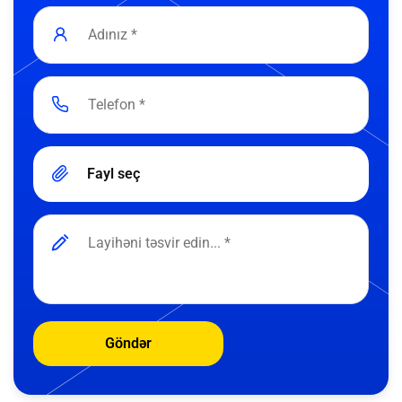
Fayl seç
Göndər