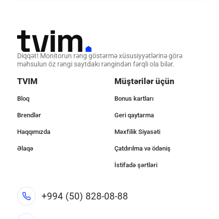
Diqqət! Monitorun rəng göstərmə xüsusiyyətlərinə görə
məhsulun öz rəngi saytdakı rəngindən fərqli ola bilər.
TVIM
Müştərilər üçün
Bloq
Bonus kartları
Brendlər
Geri qaytarma
Haqqımızda
Məxfilik Siyasəti
Əlaqə
Çatdırılma və ödəniş
İstifadə şərtləri
+994 (50) 828-08-88