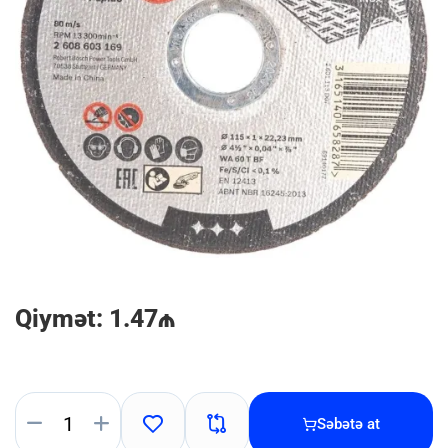
Qiymət: 1.47₼
Səbətə at