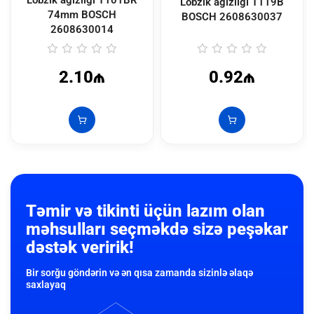
Lobzik ağızlığı T101BR
Lobzik ağızlığı T119B
74mm BOSCH
BOSCH
2608630037
2608630014
2.10₼
0.92₼
Təmir və tikinti üçün lazım olan
məhsulları seçməkdə sizə peşəkar
dəstək veririk!
Bir sorğu göndərin və ən qısa zamanda sizinlə əlaqə
saxlayaq