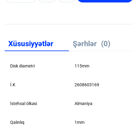
Xüsusiyyətlər
Şərhlər
(0)
Disk diametri
115mm
İ.K
2608603169
İstehsal ölkəsi
Almaniya
Qalınlıq
1mm