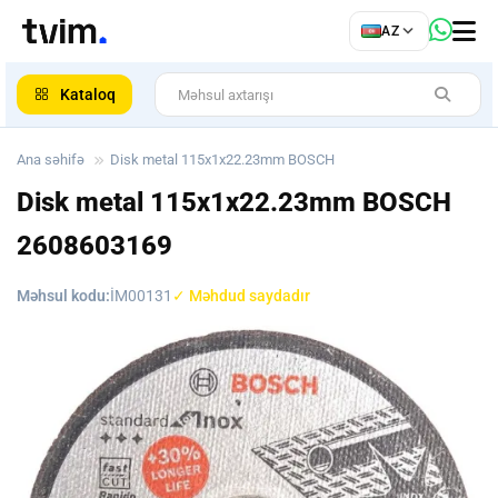
az
AZ
ar
Kataloq
Ana səhifə
Disk metal 115x1x22.23mm BOSCH
Disk metal 115x1x22.23mm BOSCH
2608603169
Məhsul kodu:
İM00131
✓ Məhdud saydadır