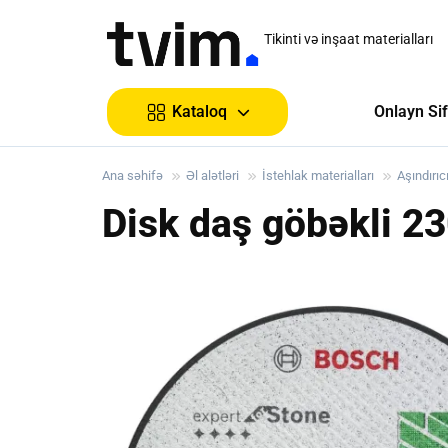
Tikinti və inşaat materialları
Onlayn Sif
Kataloq
Ana səhifə
Əl alətləri
İstehlak materialları
Aşındırıc
Disk daş göbəkli