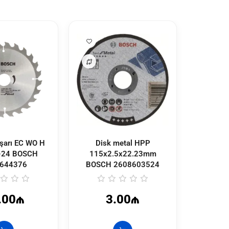
şarı EC WO H
Disk metal HPP
Sverlo d
-24 BOSCH
115x2.5x22.23mm
BOSC
644376
BOSCH
2608603524
.00₼
3.00₼
3