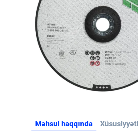
Məhsul haqqında
Xüsusiyyət