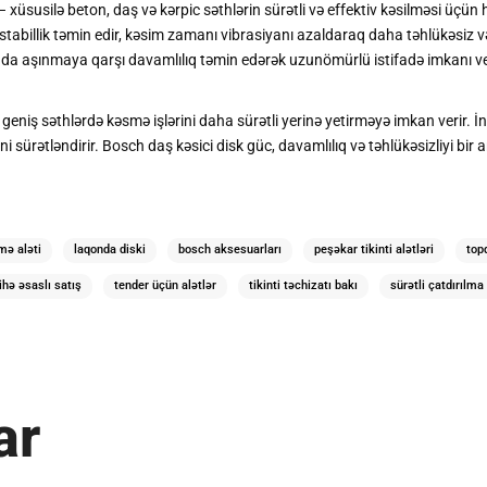
– xüsusilə beton, daş və kərpic səthlərin sürətli və effektiv kəsilməsi üçü
abillik təmin edir, kəsim zamanı vibrasiyanı azaldaraq daha təhlükəsiz və 
 aşınmaya qarşı davamlılıq təmin edərək uzunömürlü istifadə imkanı verir
ə geniş səthlərdə kəsmə işlərini daha sürətli yerinə yetirməyə imkan verir. İ
sürətləndirir. Bosch daş kəsici disk güc, davamlılıq və təhlükəsizliyi bir ara
mə aləti
laqonda diski
bosch aksesuarları
peşəkar tikinti alətləri
topd
ihə əsaslı satış
tender üçün alətlər
tikinti təchizatı bakı
sürətli çatdırılma 
ar