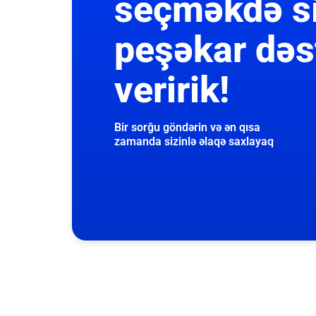
seçməkdə s
peşəkar dəs
veririk!
Bir sorğu göndərin və ən qısa
zamanda sizinlə əlaqə saxlayaq