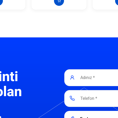
inti
olan