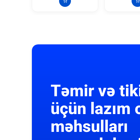
Təmir və tik
üçün lazım 
məhsulları