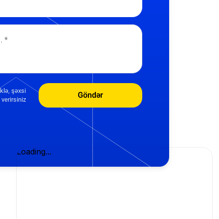
klə, şəxsi
Göndər
verirsiniz