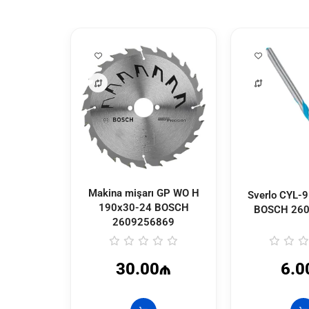
Makina mişarı GP WO H
Sverlo CYL-
190x30-24 BOSCH
BOSCH
26
2609256869
30.00₼
6.0