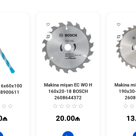
Makina mişarı EC WO H
Makina mi
9 6x60x100
160x20-18 BOSCH
190x30
08900611
2608644372
2608
0₼
20.00₼
13