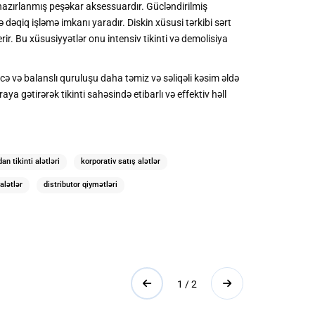
n hazırlanmış peşəkar aksessuardır. Gücləndirilmiş
dəqiq işləmə imkanı yaradır. Diskin xüsusi tərkibi sərt
. Bu xüsusiyyətlər onu intensiv tikinti və demolisiya
ncə və balanslı quruluşu daha təmiz və səliqəli kəsim əldə
ya gətirərək tikinti sahəsində etibarlı və effektiv həll
an tikinti alətləri
korporativ satış alətlər
alətlər
distributor qiymətləri
1 / 2