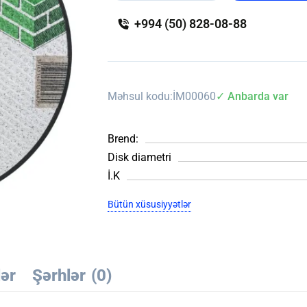
+994 (50) 828-08-88
Məhsul kodu:
İM00060
✓ Anbarda var
Brend:
Disk diametri
İ.K
Bütün xüsusiyyətlər
lər
Şərhlər
(0)