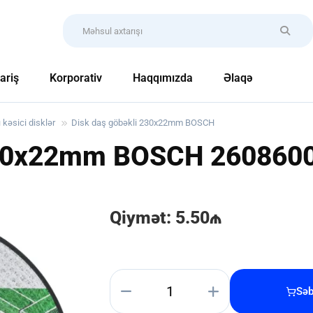
ariş
Korporativ
Haqqımızda
Əlaqə
ı kəsici disklər
Disk daş göbəkli 230x22mm BOSCH
 230x22mm BOSCH
260860
Qiymət: 5.50₼
Səb