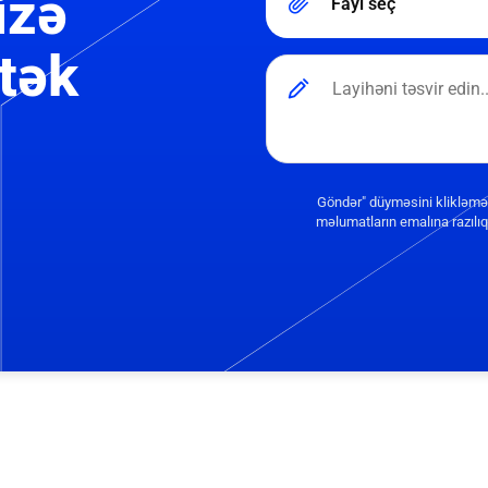
izə
Fayl seç
tək
Göndər" düyməsini klikləmə
məlumatların emalına razılıq 