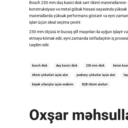
Bosch 230 mm daş kəsici disk sərt tikinti materiallarının 
konstruksiyası və metal göbək hissəsi sayəsində yüksək st
materiallarda yüksək performans göstərir və eyni zamanda
işləri üçün ideal seçimə çevirir.
230 mm ölçüsü iri bucaq şlif maşınları ilə uyğun işləyir v
etməyə kömək edir, eyni zamanda istifadəçinin iş prosesini 
təqdim edir.
bosch disk
daş kəsici disk
230 mm disk
beton kəs
tikinti şirkətləri üçün alət
podratçı şirkətlər üçün alət
lay
böyük sifarişlər üçün endirim
B2B tikinti alətləri
Oxşar məhsull