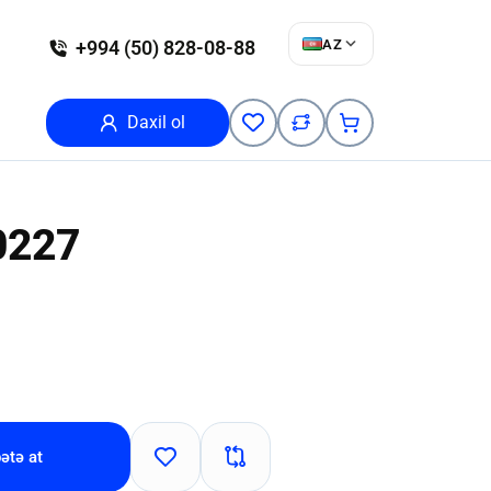
AZ
+994 (50) 828-08-88
Daxil ol
0227
ətə at