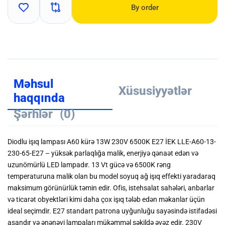
By order
Məhsul
Xüsusiyyətlər
haqqında
Şərhlər
(0)
Diodlu işıq lampası A60 kürə 13W 230V 6500K E27 İEK LLE-A60-13-
230-65-E27 – yüksək parlaqlığa malik, enerjiyə qənaət edən və
uzunömürlü LED lampadır. 13 Vt gücə və 6500K rəng
temperaturuna malik olan bu model soyuq ağ işıq effekti yaradaraq
maksimum görünürlük təmin edir. Ofis, istehsalat sahələri, anbarlar
və ticarət obyektləri kimi daha çox işıq tələb edən məkanlar üçün
ideal seçimdir. E27 standart patrona uyğunluğu sayəsində istifadəsi
asandır və ənənəvi lampaları mükəmməl şəkildə əvəz edir. 230V