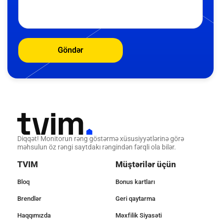
Göndər
Diqqət! Monitorun rəng göstərmə xüsusiyyətlərinə görə
məhsulun öz rəngi saytdakı rəngindən fərqli ola bilər.
TVIM
Müştərilər üçün
Bloq
Bonus kartları
Brendlər
Geri qaytarma
Haqqımızda
Məxfilik Siyasəti