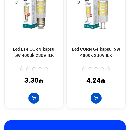
Led E14 CORN kapsul
Led CORN G4 kapsul 5W
5W 4000k 230V İEK
4000k 230V İEK
3.30₼
4.24₼