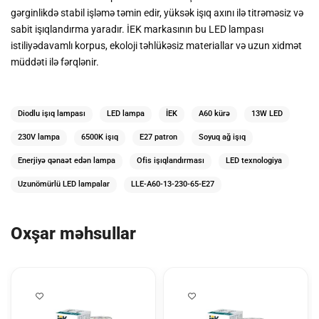
gərginlikdə stabil işləmə təmin edir, yüksək işıq axını ilə titrəməsiz və
sabit işıqlandırma yaradır. İEK markasının bu LED lampası
istiliyədavamlı korpus, ekoloji təhlükəsiz materiallar və uzun xidmət
müddəti ilə fərqlənir.
Diodlu işıq lampası
LED lampa
İEK
A60 kürə
13W LED
230V lampa
6500K işıq
E27 patron
Soyuq ağ işıq
Enerjiyə qənaət edən lampa
Ofis işıqlandırması
LED texnologiya
Uzunömürlü LED lampalar
LLE-A60-13-230-65-E27
Oxşar məhsullar