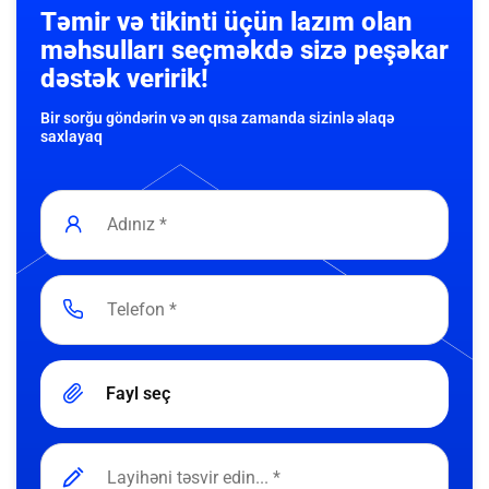
Təmir və tikinti üçün lazım olan
məhsulları seçməkdə sizə peşəkar
dəstək veririk!
Bir sorğu göndərin və ən qısa zamanda sizinlə əlaqə
saxlayaq
Fayl seç