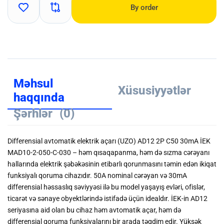
By order
Məhsul
Xüsusiyyətlər
haqqında
Şərhlər
(0)
Differensial avtomatik elektrik açarı (UZO) AD12 2P C50 30mA İEK
MAD10-2-050-C-030 – həm qısaqapanma, həm də sızma cərəyanı
hallarında elektrik şəbəkəsinin etibarlı qorunmasını təmin edən ikiqat
funksiyalı qoruma cihazıdır. 50A nominal cərəyan və 30mA
differensial həssaslıq səviyyəsi ilə bu model yaşayış evləri, ofislər,
ticarət və sənaye obyektlərində istifadə üçün idealdır. İEK-in AD12
seriyasına aid olan bu cihaz həm avtomatik açar, həm də
differensial qoruma funksiyalarını bir arada təqdim edir. Yüksək