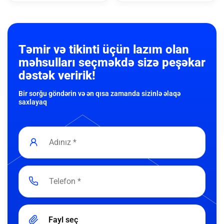
Təmir və tikinti üçün lazım olan
məhsulları seçməkdə sizə peşəkar
dəstək veririk!
Bir sorğu göndərin və ən qısa zamanda sizinlə əlaqə
saxlayaq
Fayl seç