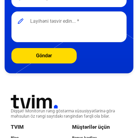
Göndər
Diqqət! Monitorun rəng göstərmə xüsusiyyətlərinə görə
məhsulun öz rəngi saytdakı rəngindən fərqli ola bilər.
TVIM
Müştərilər üçün
Bloq
Bonus kartları