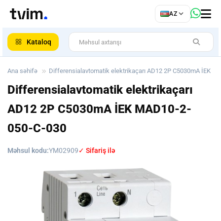
az
AZ
ar
Kataloq
Ana səhifə
Differensialavtomatik elektrikaçarı АD12 2Р C5030mА İEK
Differensialavtomatik elektrikaçarı
АD12 2Р C5030mА İEK
MAD10-2-
050-C-030
Məhsul kodu:
YM02909
✓ Sifariş ilə