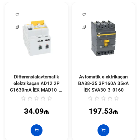
Differensialavtomatik
Avtomatik elektrikaçarı
elektrikaçarı АD12 2Р
ВА88-35 3Р160А 35кА
C1630mА İEK
MAD10-2-
İEK
SVA30-3-0160
016-C-030
34.09₼
197.53₼