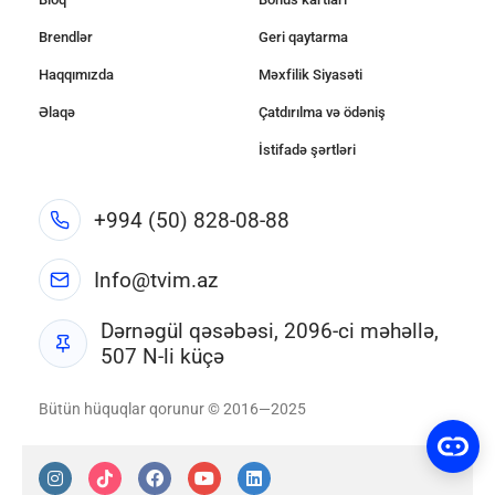
Brendlər
Geri qaytarma
Haqqımızda
Məxfilik Siyasəti
Əlaqə
Çatdırılma və ödəniş
İstifadə şərtləri
+994 (50) 828-08-88
Info@tvim.az
Dərnəgül qəsəbəsi, 2096-ci məhəllə,
507 N-li küçə
Bütün hüquqlar qorunur © 2016—2025