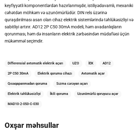
keyfiyyətli komponentlərdən hazırlanmışdır, istiliyədavamlı, mexaniki
cəhətdən möhkəm və uzunömürlüdür. DIN rels üzərinə
quraşdırılması asan olan cihaz elektrik sistemlərində təhlükəsizliyi və
sabitliyi artırır. AD12 2P C50 30mA modeli, həm avadanlıqların
qorunması, həm də insanların elektrik zərbəsindən müdafiəsi üçün
mükəmməl seçimdir.
Differensial avtomatik elektrik açarı
UZO
İEK
AD12
2P C50 30mA
Elektrik qoruma cihazı
Avtomatik açar
Qısaqapanmadan qoruma
Sızma cərəyan açarı
Elektrik təhlükəsizliyi
İkili qoruma
Uzunömürlü qoruyucu açar
MAD10-2-050-C-030
Oxşar məhsullar