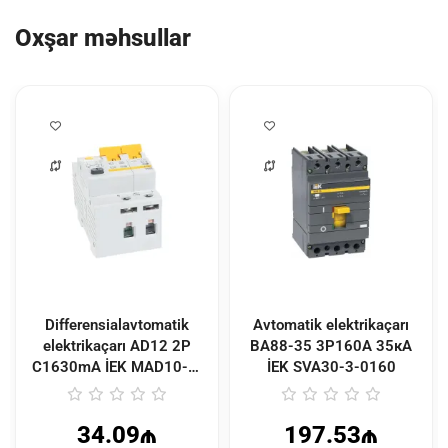
Oxşar məhsullar
Differensialavtomatik
Avtomatik elektrikaçarı
elektrikaçarı АD12 2Р
ВА88-35 3Р160А 35кА
C1630mА İEK
MAD10-2-
İEK
SVA30-3-0160
016-C-030
34.09₼
197.53₼