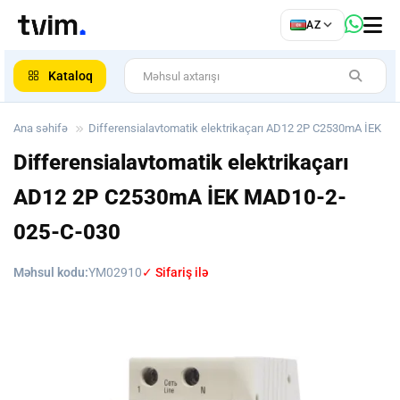
az
AZ
ar
Kataloq
Ana səhifə
Differensialavtomatik elektrikaçarı АD12 2Р C2530mА İEK
Differensialavtomatik elektrikaçarı
АD12 2Р C2530mА İEK
MAD10-2-
025-C-030
Məhsul kodu:
YM02910
✓ Sifariş ilə