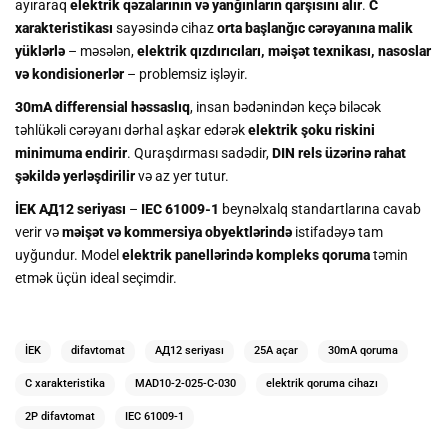
ayıraraq
elektrik qəzalarının və yanğınların qarşısını alır
.
C
xarakteristikası
sayəsində cihaz
orta başlanğıc cərəyanına malik
yüklərlə
– məsələn,
elektrik qızdırıcıları, məişət texnikası, nasoslar
və kondisionerlər
– problemsiz işləyir.
30mA differensial həssaslıq
, insan bədənindən keçə biləcək
təhlükəli cərəyanı dərhal aşkar edərək
elektrik şoku riskini
minimuma endirir
. Quraşdırması sadədir,
DIN rels üzərinə rahat
şəkildə yerləşdirilir
və az yer tutur.
İEK АД12 seriyası
–
IEC 61009-1
beynəlxalq standartlarına cavab
verir və
məişət və kommersiya obyektlərində
istifadəyə tam
uyğundur. Model
elektrik panellərində kompleks qoruma
təmin
etmək üçün ideal seçimdir.
İEK
difavtomat
АД12 seriyası
25A açar
30mA qoruma
C xarakteristika
MAD10-2-025-C-030
elektrik qoruma cihazı
2P difavtomat
IEC 61009-1