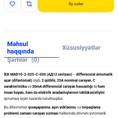
By order
Məhsul
Xüsusiyyətlər
haqqında
Şərhlər
(0)
İEK MAD10-2-025-C-030 (АД12 seriyası)
–
differensial avtomatik
açar (difavtomat)
olub,
2 qütblü
,
25A nominal cərəyan
,
C
xarakteristika
və
30mA differensial cərəyan həssaslığı
ilə
həm
insan həyatı, həm də elektrik avadanlıqlarının təhlükəsizliyini
qorumaq üçün nəzərdə tutulmuşdur.
Bu difavtomat
qısaqapanma
,
aşırı yüklənmə
, və
torpaqlama
problemi zamanı cərəyan sızması
hallarında dövrəni avtomatik