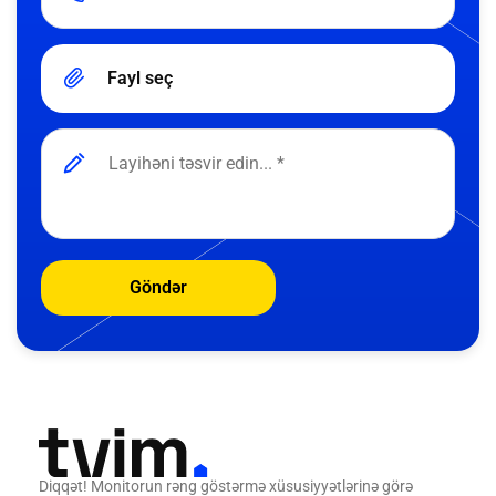
Fayl seç
Göndər
Diqqət! Monitorun rəng göstərmə xüsusiyyətlərinə görə