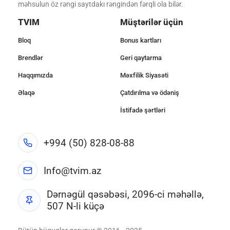
məhsulun öz rəngi saytdakı rəngindən fərqli ola bilər.
TVIM
Müştərilər üçün
Bloq
Bonus kartları
Brendlər
Geri qaytarma
Haqqımızda
Məxfilik Siyasəti
Əlaqə
Çatdırılma və ödəniş
İstifadə şərtləri
+994 (50) 828-08-88
Info@tvim.az
Dərnəgül qəsəbəsi, 2096-ci məhəllə,
507 N-li küçə