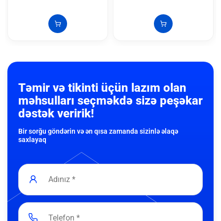
Təmir və tikinti üçün lazım olan
məhsulları seçməkdə sizə peşəkar
dəstək veririk!
Bir sorğu göndərin və ən qısa zamanda sizinlə əlaqə
saxlayaq