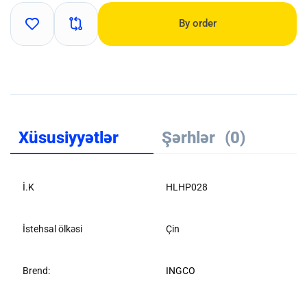
By order
Xüsusiyyətlər
Şərhlər
(0)
İ.K
HLHP028
İstehsal ölkəsi
Çin
Brend:
INGCO