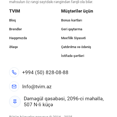
məhsulun öz rəngi saytdakı rəngindən fərqli ola bilər.
TVIM
Müştərilər üçün
Bloq
Bonus kartları
Brendlər
Geri qaytarma
Haqqımızda
Məxfilik Siyasəti
Əlaqə
Çatdırılma və ödəniş
İstifadə şərtləri
+994 (50) 828-08-88
Info@tvim.az
Dərnəgül qəsəbəsi, 2096-ci məhəllə,
507 N-li küçə