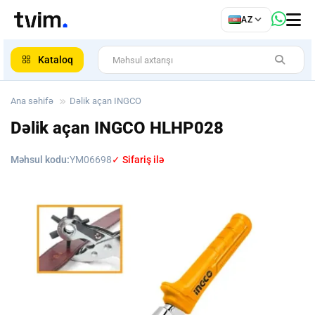
az
AZ
ar
Kataloq
Ana səhifə
Dəlik açan INGCO
Dəlik açan INGCO
HLHP028
Məhsul kodu:
YM06698
✓ Sifariş ilə