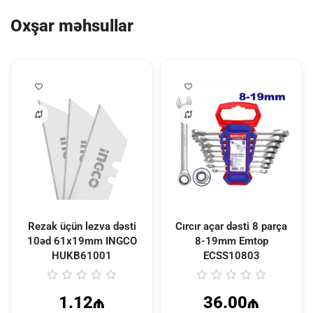
Oxşar məhsullar
Rezak üçün lezva dəsti
Cırcır açar dəsti 8 parça
10əd 61x19mm INGCO
8-19mm Emtop
HUKB61001
ECSS10803
1.12₼
36.00₼