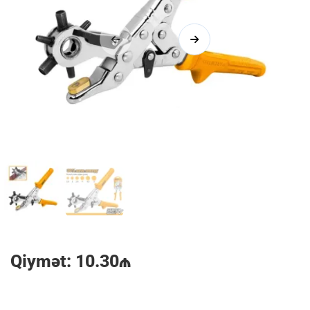
1/2
Qiymət: 10.30₼