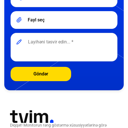
Fayl seç
Göndər
Diqqət! Monitorun rəng göstərmə xüsusiyyətlərinə görə