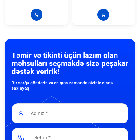
Təmir və tikinti üçün lazım olan
məhsulları seçməkdə sizə peşəkar
dəstək veririk!
Bir sorğu göndərin və ən qısa zamanda sizinlə əlaqə
saxlayaq