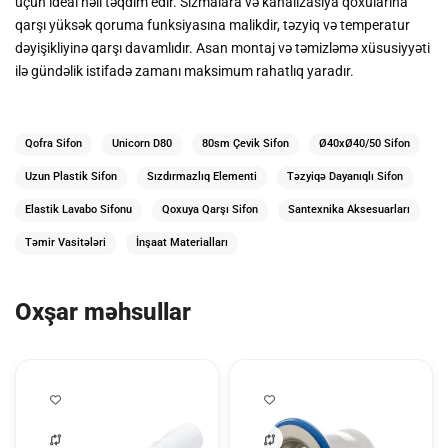
üçün ideal həll təqdim edir. Sızmalara və kanalizasiya qoxularına
qarşı yüksək qoruma funksiyasına malikdir, təzyiq və temperatur
dəyişikliyinə qarşı davamlıdır. Asan montaj və təmizləmə xüsusiyyəti
ilə gündəlik istifadə zamanı maksimum rahatlıq yaradır.
Qofra Sifon
Unicorn D80
80sm Çevik Sifon
Ø40xØ40/50 Sifon
Uzun Plastik Sifon
Sızdırmazlıq Elementi
Təzyiqə Dayanıqlı Sifon
Elastik Lavabo Sifonu
Qoxuya Qarşı Sifon
Santexnika Aksesuarları
Təmir Vasitələri
İnşaat Materialları
Oxşar məhsullar