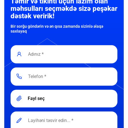
Təmir və tikinti üçün lazım olan
məhsulları seçməkdə sizə peşəkar
dəstək veririk!
Bir sorğu göndərin və ən qısa zamanda sizinlə əlaqə
saxlayaq
Fayl seç