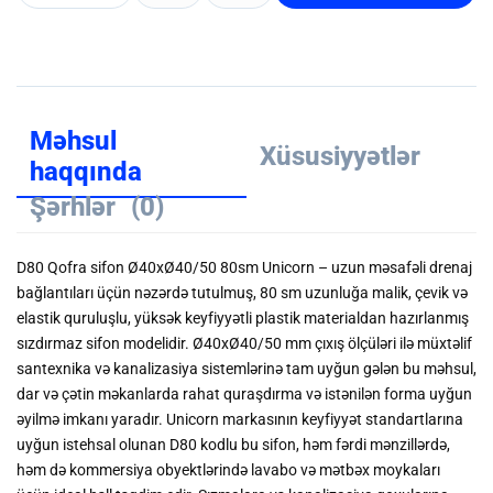
Məhsul
Xüsusiyyətlər
haqqında
Şərhlər
(0)
D80 Qofra sifon Ø40xØ40/50 80sm Unicorn – uzun məsafəli drenaj
bağlantıları üçün nəzərdə tutulmuş, 80 sm uzunluğa malik, çevik və
elastik quruluşlu, yüksək keyfiyyətli plastik materialdan hazırlanmış
sızdırmaz sifon modelidir. Ø40xØ40/50 mm çıxış ölçüləri ilə müxtəlif
santexnika və kanalizasiya sistemlərinə tam uyğun gələn bu məhsul,
dar və çətin məkanlarda rahat quraşdırma və istənilən forma uyğun
əyilmə imkanı yaradır. Unicorn markasının keyfiyyət standartlarına
uyğun istehsal olunan D80 kodlu bu sifon, həm fərdi mənzillərdə,
həm də kommersiya obyektlərində lavabo və mətbəx moykaları