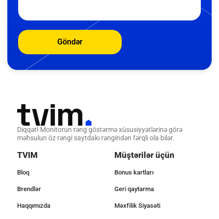
Göndər
Diqqət! Monitorun rəng göstərmə xüsusiyyətlərinə görə
məhsulun öz rəngi saytdakı rəngindən fərqli ola bilər.
TVIM
Müştərilər üçün
Bloq
Bonus kartları
Brendlər
Geri qaytarma
Haqqımızda
Məxfilik Siyasəti