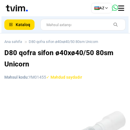
az
AZ
ar
Kataloq
Ana səhifə
D80 qofra sifon ø40xø40/50 80sm Unicorn
D80 qofra sifon ø40xø40/50 80sm
Unicorn
Məhsul kodu:
YM01455
✓ Məhdud saydadır