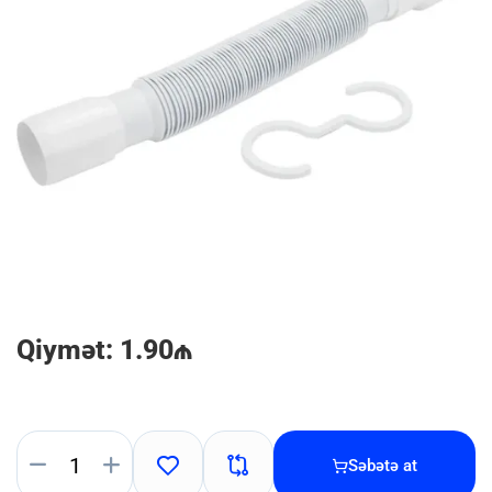
Qiymət: 1.90₼
Səbətə at