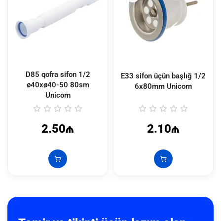
D85 qofra sifon 1/2
E33 sifon üçün başlığ 1/2
ø40xø40-50 80sm
6x80mm Unicorn
Unicorn
2.50₼
2.10₼