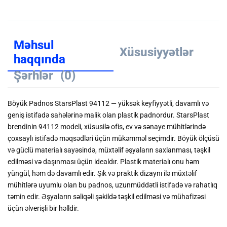
Məhsul
Xüsusiyyətlər
haqqında
Şərhlər
(0)
Böyük Padnos StarsPlast 94112 — yüksək keyfiyyətli, davamlı və
geniş istifadə sahələrinə malik olan plastik padnordur. StarsPlast
brendinin 94112 modeli, xüsusilə ofis, ev və sənaye mühitlərində
çoxsaylı istifadə məqsədləri üçün mükəmməl seçimdir. Böyük ölçüsü
və güclü materialı sayəsində, müxtəlif əşyaların saxlanması, təşkil
edilməsi və daşınması üçün idealdır. Plastik materialı onu həm
yüngül, həm də davamlı edir. Şık və praktik dizaynı ilə müxtəlif
mühitlərə uyumlu olan bu padnos, uzunmüddətli istifadə və rahatlıq
təmin edir. Əşyaların səliqəli şəkildə təşkil edilməsi və mühafizəsi
üçün əlverişli bir həlldir.