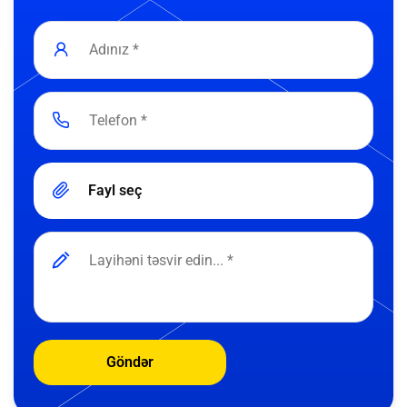
Fayl seç
Göndər