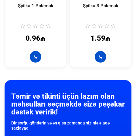
Şpilka 1 Polemak
Şpilka 3 Polemak
0.96₼
1.59₼
Təmir və tikinti üçün lazım olan
məhsulları seçməkdə sizə peşəkar
dəstək veririk!
Bir sorğu göndərin və ən qısa zamanda sizinlə əlaqə
saxlayaq