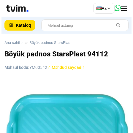
az
AZ
ar
Kataloq
Ana səhifə
Böyük padnos StarsPlast
Böyük padnos StarsPlast
94112
Məhsul kodu:
YM00542
✓ Məhdud saydadır