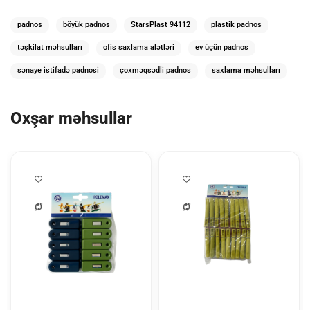
padnos
böyük padnos
StarsPlast 94112
plastik padnos
təşkilat məhsulları
ofis saxlama alətləri
ev üçün padnos
sənaye istifadə padnosi
çoxməqsədli padnos
saxlama məhsulları
Oxşar məhsullar