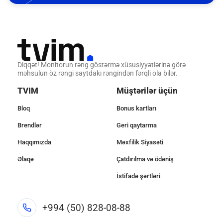
Diqqət! Monitorun rəng göstərmə xüsusiyyətlərinə görə
məhsulun öz rəngi saytdakı rəngindən fərqli ola bilər.
TVIM
Müştərilər üçün
Bloq
Bonus kartları
Brendlər
Geri qaytarma
Haqqımızda
Məxfilik Siyasəti
Əlaqə
Çatdırılma və ödəniş
İstifadə şərtləri
+994 (50) 828-08-88