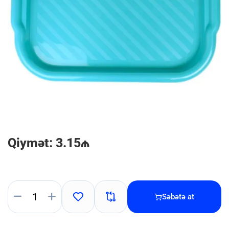
Qiymət: 3.15₼
Səbətə at