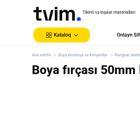
Tikinti və inşaat materialları
Onlayn Sif
Kataloq
Ana səhifə
Boya,emulsiya və kimyəvilər
Rəngsaz alətlə
Boya fırçası 50m