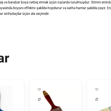
q və bərabər boya tətbiq etmək üçün nəzərdə tutulmuşdur. 50mm enində ola
ri sayəsində boyanı effektiv şəkildə hopdurur və səthə hamar şəkildə yayır.
r istifadəçilər üçün əla seçimdir.
ar