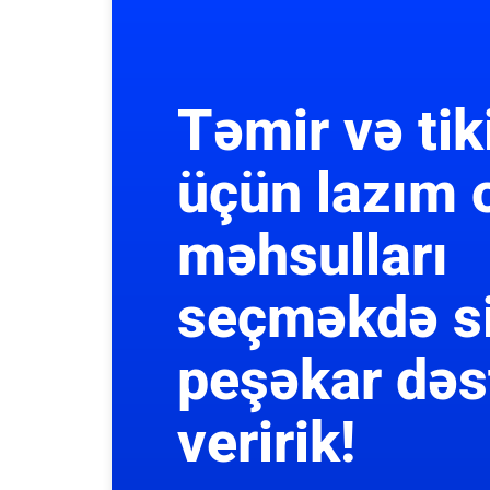
Təmir və tik
üçün lazım 
məhsulları
seçməkdə s
peşəkar dəs
veririk!