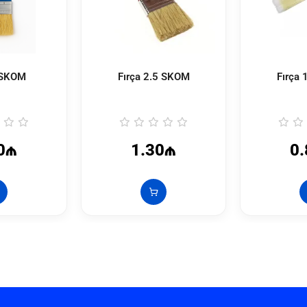
 SKOM
Fırça 2.5 SKOM
Fırça
0₼
1.30₼
0