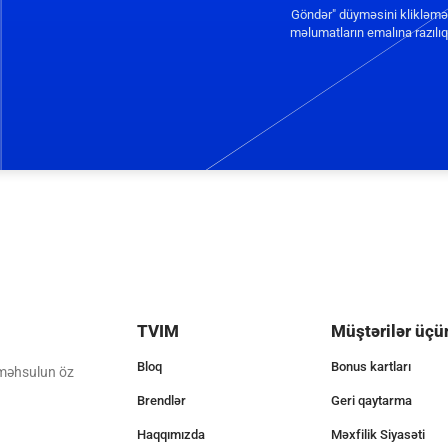
Göndər" düyməsini klikləmə
məlumatların emalına razılıq 
TVIM
Müştərilər üçü
Bloq
Bonus kartları
 məhsulun öz
Brendlər
Geri qaytarma
Haqqımızda
Məxfilik Siyasəti