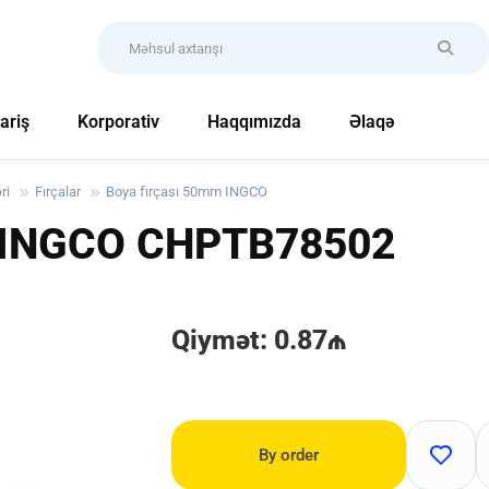
ariş
Korporativ
Haqqımızda
Əlaqə
ri
Fırçalar
Boya fırçası 50mm INGCO
m INGCO
CHPTB78502
Qiymət: 0.87₼
By order