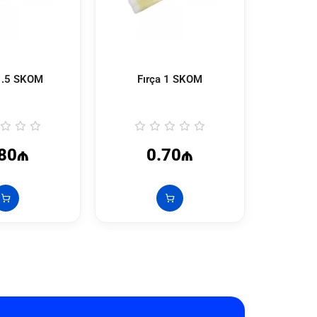
 1.5 SKOM
Fırça 1 SKOM
Şotka 
S
.80₼
0.70₼