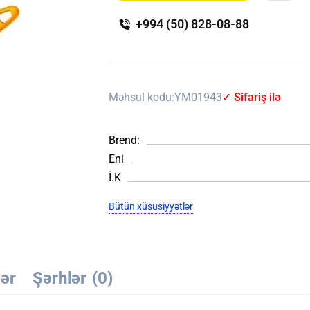
+994 (50) 828-08-88
Məhsul kodu:
YM01943
✓ Sifariş ilə
Brend:
Eni
İ.K
Bütün xüsusiyyətlər
lər
Şərhlər
(0)