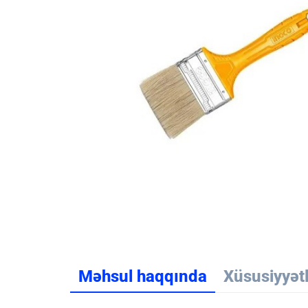
Məhsul haqqında
Xüsusiyyət