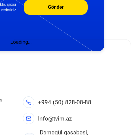
klə, şəxsi
Göndər
verirsiniz
n
+994 (50) 828-08-88
Info@tvim.az
Dərnəgül qəsəbəsi,