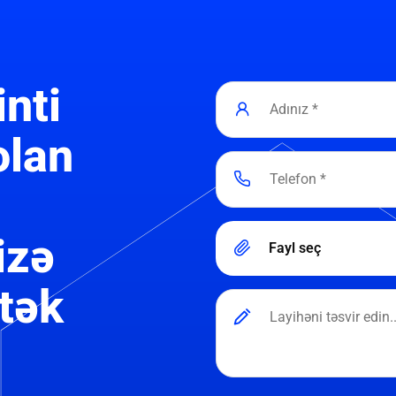
inti
olan
izə
Fayl seç
tək