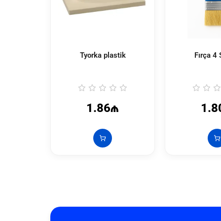
Tyorka plastik
Fırça 4
1.86₼
1.8