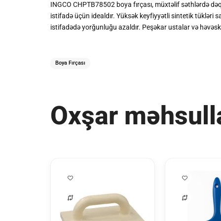
INGCO CHPTB78502 boya fırçası, müxtəlif səthlərdə dəqi
istifadə üçün idealdır. Yüksək keyfiyyətli sintetik tüklə
istifadədə yorğunluğu azaldır. Peşəkar ustalar və həvəska
Boya Fırçası
Oxşar məhsull