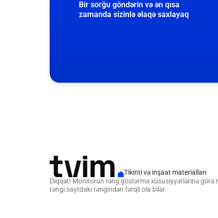
Bir sorğu göndərin və ən qısa
zamanda sizinlə əlaqə saxlayaq
Tikinti və inşaat materialları
Diqqət! Monitorun rəng göstərmə xüsusiyyətlərinə görə
rəngi saytdakı rəngindən fərqli ola bilər.