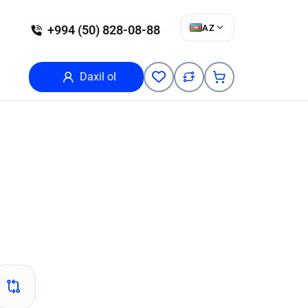
AZ
+994 (50) 828-08-88
Daxil ol