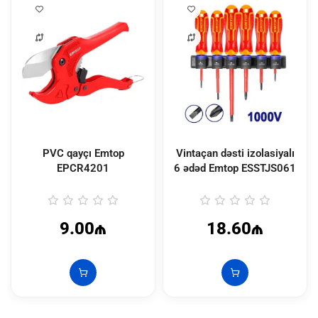
PVC qayçı Emtop
Vintaçan dəsti izolasiyalı
EPCR4201
6 ədəd Emtop
ESSTJS061
9.00₼
18.60₼