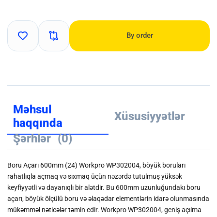
By order
Məhsul
Xüsusiyyətlər
haqqında
Şərhlər
(0)
Boru Açarı 600mm (24) Workpro WP302004, böyük boruları
rahatlıqla açmaq və sıxmaq üçün nəzərdə tutulmuş yüksək
keyfiyyətli və dayanıqlı bir alətdir. Bu 600mm uzunluğundakı boru
açarı, böyük ölçülü boru və əlaqədar elementlərin idarə olunmasında
mükəmməl nəticələr təmin edir. Workpro WP302004, geniş açılma