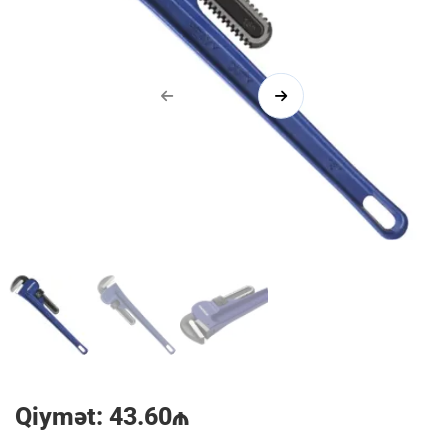
1/3
Qiymət: 43.60₼