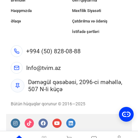
Brendlər
Geri qaytarma
Haqqımızda
Məxfilik Siyasəti
Əlaqə
Çatdırılma və ödəniş
İstifadə şərtləri
+994 (50) 828-08-88
Info@tvim.az
Dərnəgül qəsəbəsi, 2096-ci məhəllə,
507 N-li küçə
Bütün hüquqlar qorunur © 2016—2025