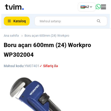
az
AZ
ar
Kataloq
Ana səhifə
Boru açarı 600mm (24) Workpro
Boru açarı 600mm (24) Workpro
WP302004
Məhsul kodu:
YM07401
✓ Sifariş ilə