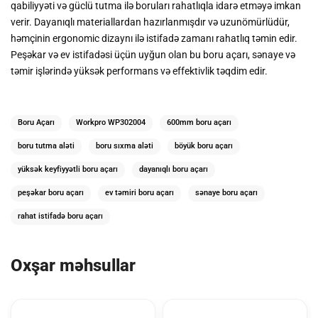
qabiliyyəti və güclü tutma ilə boruları rahatlıqla idarə etməyə imkan
verir. Dayanıqlı materiallardan hazırlanmışdır və uzunömürlüdür,
həmçinin ergonomic dizaynı ilə istifadə zamanı rahatlıq təmin edir.
Peşəkar və ev istifadəsi üçün uyğun olan bu boru açarı, sənaye və
təmir işlərində yüksək performans və effektivlik təqdim edir.
Boru Açarı
Workpro WP302004
600mm boru açarı
boru tutma aləti
boru sıxma aləti
böyük boru açarı
yüksək keyfiyyətli boru açarı
dayanıqlı boru açarı
peşəkar boru açarı
ev təmiri boru açarı
sənaye boru açarı
rahat istifadə boru açarı
Oxşar məhsullar