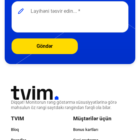
Göndər
Diqqət! Monitorun rəng göstərmə xüsusiyyətlərinə görə
məhsulun öz rəngi saytdakı rəngindən fərqli ola bilər.
TVIM
Müştərilər üçün
Bloq
Bonus kartları