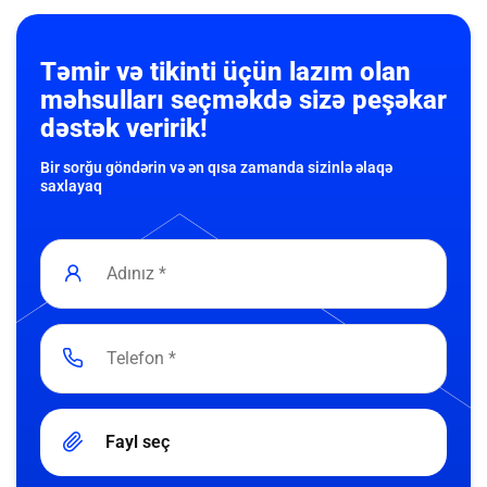
Təmir və tikinti üçün lazım olan
məhsulları seçməkdə sizə peşəkar
dəstək veririk!
Bir sorğu göndərin və ən qısa zamanda sizinlə əlaqə
saxlayaq
Fayl seç