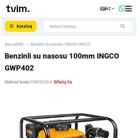
az
AZ
ar
Kataloq
Ana səhifə
Benzinli su nasosu 100mm INGCO
Benzinli su nasosu 100mm INGCO
GWP402
Məhsul kodu:
YM05633
✓ Sifariş ilə