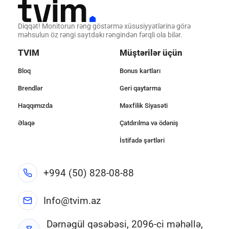
Diqqət! Monitorun rəng göstərmə xüsusiyyətlərinə görə
məhsulun öz rəngi saytdakı rəngindən fərqli ola bilər.
TVIM
Müştərilər üçün
Bloq
Bonus kartları
Brendlər
Geri qaytarma
Haqqımızda
Məxfilik Siyasəti
Əlaqə
Çatdırılma və ödəniş
İstifadə şərtləri
+994 (50) 828-08-88
Info@tvim.az
Dərnəgül qəsəbəsi, 2096-ci məhəllə,