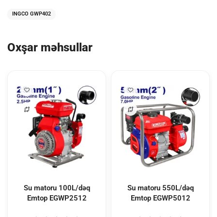
INGCO GWP402
Oxşar məhsullar
Su matoru 100L/dəq
Su matoru 550L/dəq
Emtop
EGWP2512
Emtop
EGWP5012