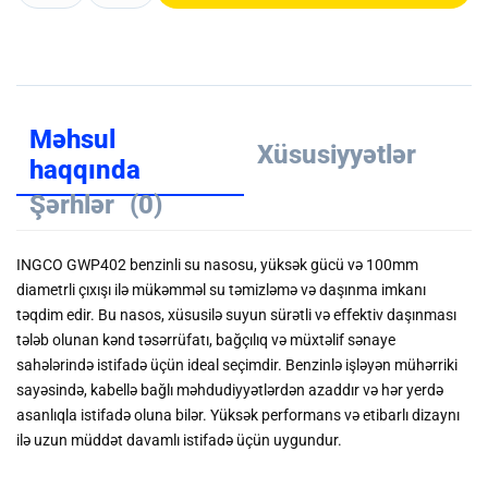
Məhsul
Xüsusiyyətlər
haqqında
Şərhlər
(0)
INGCO GWP402 benzinli su nasosu, yüksək gücü və 100mm
diametrli çıxışı ilə mükəmməl su təmizləmə və daşınma imkanı
təqdim edir. Bu nasos, xüsusilə suyun sürətli və effektiv daşınması
tələb olunan kənd təsərrüfatı, bağçılıq və müxtəlif sənaye
sahələrində istifadə üçün ideal seçimdir. Benzinlə işləyən mühərriki
sayəsində, kabellə bağlı məhdudiyyətlərdən azaddır və hər yerdə
asanlıqla istifadə oluna bilər. Yüksək performans və etibarlı dizaynı
ilə uzun müddət davamlı istifadə üçün uygundur.