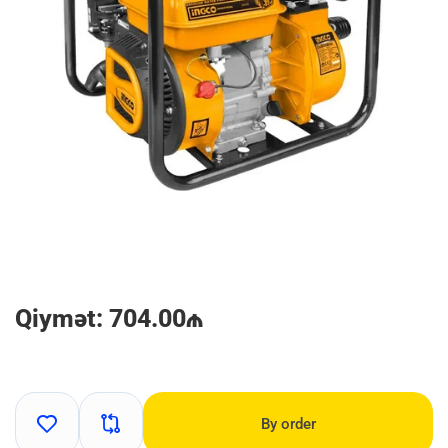
Qiymət: 704.00₼
By order