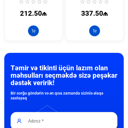
212.50₼
337.50₼
Təmir və tikinti üçün lazım olan
məhsulları seçməkdə sizə peşəkar
dəstək veririk!
Bir sorğu göndərin və ən qısa zamanda sizinlə əlaqə
saxlayaq