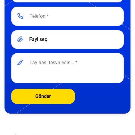
Fayl seç
Göndər