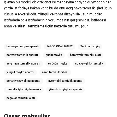
işləyən bu model, elektrik enerjisi mənbəyinə ehtiyac duymadan hər
yerdə istifadəyə imkan verir, bu da onu açıq hava təmizlik işləri üçün
xüsusilə əlverişli edir. Yüngül və rahat dizaynı ilə uzun müddət
istifadədə belə istifadəçinin yorulmasının qarşısını alır. İstifadəsi
asan və sürətli təmizləmə üçün nəzərdə tutulmuşdur.
batareyalı moyka aparatı
INGCO CPWLI20282
24.5 bar təzyiq
portativ təmizlik aparatı
güclü moyka
batareyalı təmizlik aləti
açıq hava təmizlik aparatı
ev üçün moyka
su təzyiqi ilə təmizlik
yüngül moyka aparatı
asan təmizlik cihazı
portativ təzyiqli su aparatı
avtomobil təmizlik aparatı
təmizlik işləri üçün moyka
yüksək təzyiqli su aparatı
peşəkar təmizlik aləti
Oxşar məhsullar