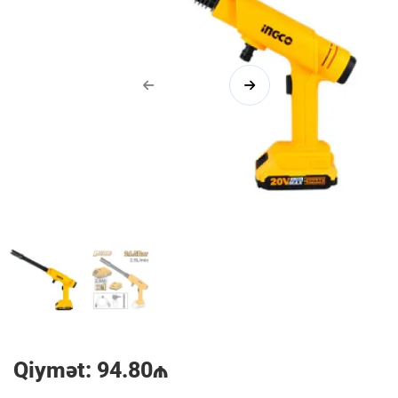
1/2
Qiymət: 94.80₼