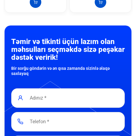
Təmir və tikinti üçün lazım olan
məhsulları seçməkdə sizə peşəkar
dəstək veririk!
Bir sorğu göndərin və ən qısa zamanda sizinlə əlaqə
saxlayaq