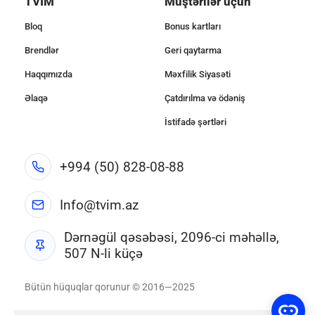
TVIM
Müştərilər üçün
Bloq
Bonus kartları
Brendlər
Geri qaytarma
Haqqımızda
Məxfilik Siyasəti
Əlaqə
Çatdırılma və ödəniş
İstifadə şərtləri
+994 (50) 828-08-88
Info@tvim.az
Dərnəgül qəsəbəsi, 2096-ci məhəllə,
507 N-li küçə
Bütün hüquqlar qorunur © 2016—2025