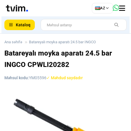
az
AZ
ar
Kataloq
Ana səhifə
Batareyalı moyka aparatı 24.5 bar INGCO
Batareyalı moyka aparatı 24.5 bar
INGCO
CPWLI20282
Məhsul kodu:
YM05596
✓ Məhdud saydadır