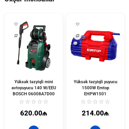
Yüksək təzyiqli mini
Yüksək təzyiqli yuyucu
avtoyuyucu 140 W/EEU
1500W Emtop
BOSCH
06008A7D00
EHPW1501
620.00₼
214.00₼