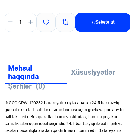
Səbətə at
Məhsul
Xüsusiyyətlər
haqqında
Şərhlər
(0)
INGCO CPWLI20282 batareyalı moyka aparatı 24.5 bar təzyiqli
gücü ilə müxtəlif səthlərin təmizlənməsi üçün güclü və portativ bir
həll təklif edir. Bu aparatlar, həm ev istifadəsi, həm də peşəkar
təmizlik işləri üçün ideal seçimdir. 24.5 bar təzyiqi ilə çətin çirk və
ləkələrin asanlıqla aradan qaldırılmasını təmin edir. Batareya ilə