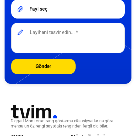
Fayl seç
Göndər
Diqqət! Monitorun rəng göstərmə xüsusiyyətlərinə görə
məhsulun öz rəngi saytdakı rəngindən fərqli ola bilər.