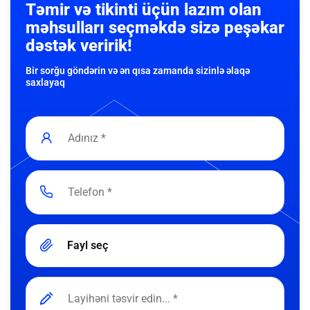
Təmir və tikinti üçün lazım olan
məhsulları seçməkdə sizə peşəkar
dəstək veririk!
Bir sorğu göndərin və ən qısa zamanda sizinlə əlaqə
saxlayaq
Fayl seç