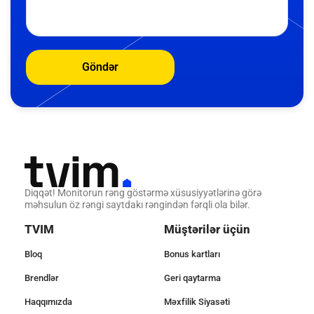
Göndər
Diqqət! Monitorun rəng göstərmə xüsusiyyətlərinə görə
məhsulun öz rəngi saytdakı rəngindən fərqli ola bilər.
TVIM
Müştərilər üçün
Bloq
Bonus kartları
Brendlər
Geri qaytarma
Haqqımızda
Məxfilik Siyasəti