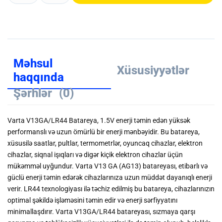
Məhsul
Xüsusiyyətlər
haqqında
Şərhlər
(0)
Varta V13GA/LR44 Batareya, 1.5V enerji təmin edən yüksək
performanslı və uzun ömürlü bir enerji mənbəyidir. Bu batareya,
xüsusilə saatlar, pultlar, termometrlər, oyuncaq cihazlar, elektron
cihazlar, siqnal işıqları və digər kiçik elektron cihazlar üçün
mükəmməl uyğundur. Varta V13 GA (AG13) batareyası, etibarlı və
güclü enerji təmin edərək cihazlarınıza uzun müddət dayanıqlı enerji
verir. LR44 texnologiyası ilə təchiz edilmiş bu batareya, cihazlarınızın
optimal şəkildə işləməsini təmin edir və enerji sərfiyyatını
minimallaşdırır. Varta V13GA/LR44 batareyası, sızmaya qarşı