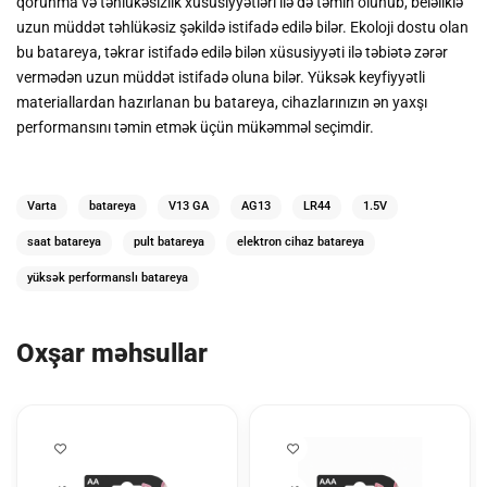
qorunma və təhlükəsizlik xüsusiyyətləri ilə də təmin olunub, beləliklə
uzun müddət təhlükəsiz şəkildə istifadə edilə bilər. Ekoloji dostu olan
bu batareya, təkrar istifadə edilə bilən xüsusiyyəti ilə təbiətə zərər
vermədən uzun müddət istifadə oluna bilər. Yüksək keyfiyyətli
materiallardan hazırlanan bu batareya, cihazlarınızın ən yaxşı
performansını təmin etmək üçün mükəmməl seçimdir.
Varta
batareya
V13 GA
AG13
LR44
1.5V
saat batareya
pult batareya
elektron cihaz batareya
yüksək performanslı batareya
Oxşar məhsullar