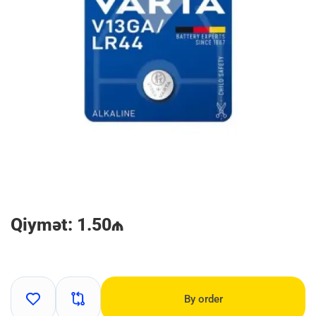
Qiymət: 1.50₼
By order