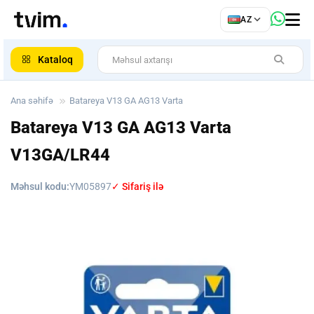
az
AZ
ar
Kataloq
Ana səhifə
Batareya V13 GA AG13 Varta
Batareya V13 GA AG13 Varta
V13GA/LR44
Məhsul kodu:
YM05897
✓ Sifariş ilə