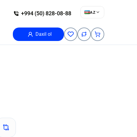
AZ
+994 (50) 828-08-88
Daxil ol