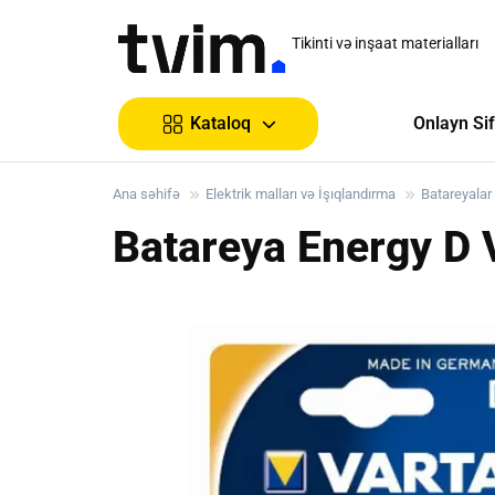
Tikinti və inşaat materialları
Onlayn Sif
Kataloq
Ana səhifə
Elektrik malları və İşıqlandırma
Batareyalar
Batareya Energy D 