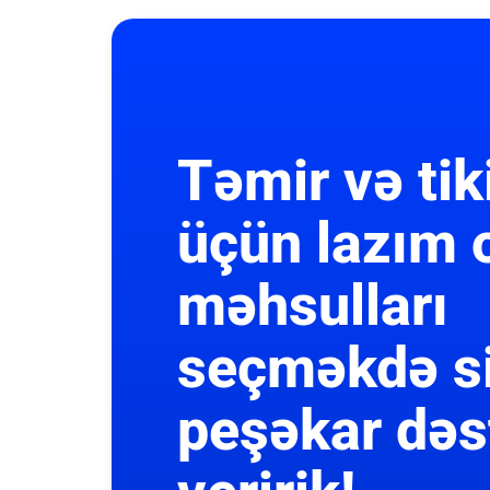
Təmir və tik
üçün lazım 
məhsulları
seçməkdə s
peşəkar dəs