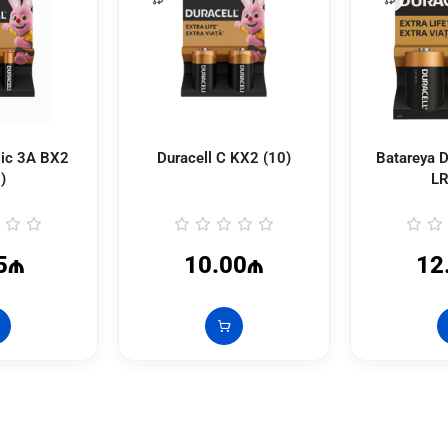
sic 3A BX2
Duracell C KX2 (10)
Batareya D
)
LR
5₼
10.00₼
12