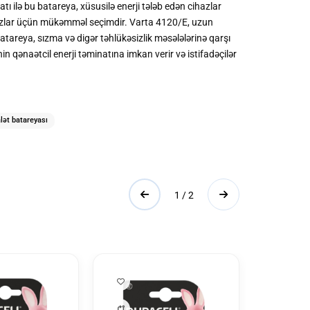
ı ilə bu batareya, xüsusilə enerji tələb edən cihazlar
cihazlar üçün mükəmməl seçimdir. Varta 4120/E, uzun
atareya, sızma və digər təhlükəsizlik məsələlərinə qarşı
 qənaətcil enerji təminatına imkan verir və istifadəçilər
alət batareyası
1 / 2