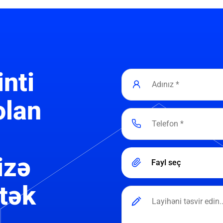
inti
olan
izə
Fayl seç
tək