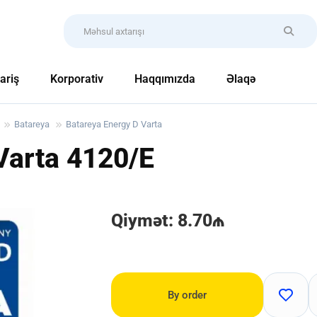
ariş
Korporativ
Haqqımızda
Əlaqə
Batareya
Batareya Energy D Varta
Varta
4120/E
Qiymət: 8.70₼
By order