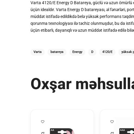
Varta 4120/E Energy D Batareya, güclü və uzun ömürlü enerj
üçün idealdır. Varta Energy D batareyası, əl fənərləri, p
müddət istifadə edildikdə belə yüksək performans təqdim ed
qorunma texnologiyası ilə təchiz olunmuşdur, bu da istifa
üçün etibarlı, dayanıqlı və uzun müddət istifadə edilə bilə
Varta
batareya
Energy
D
4120/E
yüksək 
Oxşar məhsull