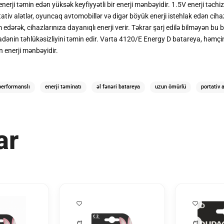
i təmin edən yüksək keyfiyyətli bir enerji mənbəyidir. 1.5V enerji təchizat
ortativ alətlər, oyuncaq avtomobillər və digər böyük enerji istehlak edən 
ərək, cihazlarınıza dayanıqlı enerji verir. Təkrar şarj edilə bilməyən bu b
dənin təhlükəsizliyini təmin edir. Varta 4120/E Energy D batareya, həmçinin
n enerji mənbəyidir.
performanslı
enerji təminatı
əl fənəri batareya
uzun ömürlü
portativ 
ar