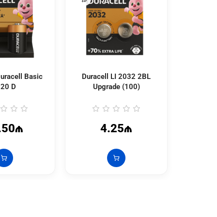
uracell Basic
Duracell LI 2032 2BL
Duracell
20 D
Upgrade (100)
.50₼
4.25₼