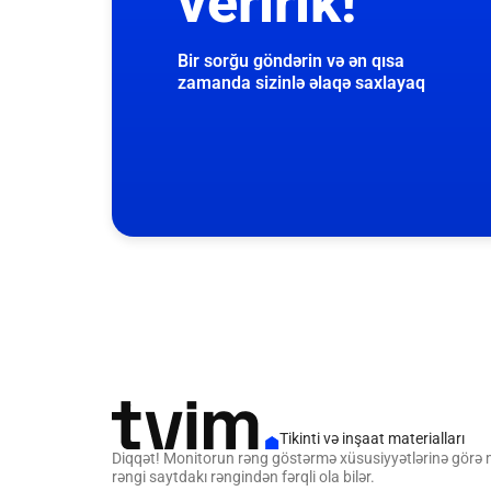
veririk!
Bir sorğu göndərin və ən qısa
zamanda sizinlə əlaqə saxlayaq
Tikinti və inşaat materialları
Diqqət! Monitorun rəng göstərmə xüsusiyyətlərinə görə
rəngi saytdakı rəngindən fərqli ola bilər.