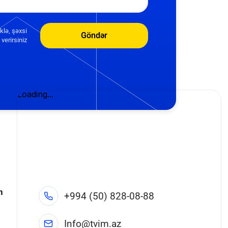
klə, şəxsi
Göndər
verirsiniz
n
+994 (50) 828-08-88
Info@tvim.az