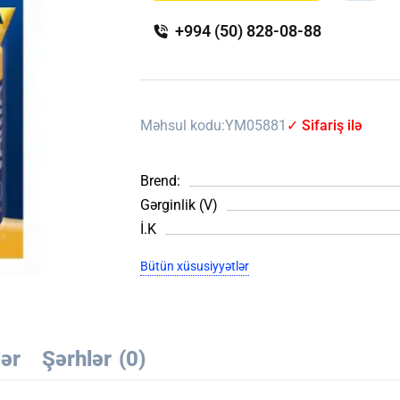
+994 (50) 828-08-88
Məhsul kodu:
YM05881
✓ Sifariş ilə
Brend:
Gərginlik (V)
İ.K
Bütün xüsusiyyətlər
lər
Şərhlər
(0)