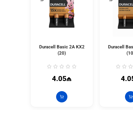
Duracell Basic 2A KX2
Duracell Ba
(20)
(10
4.05₼
4.0