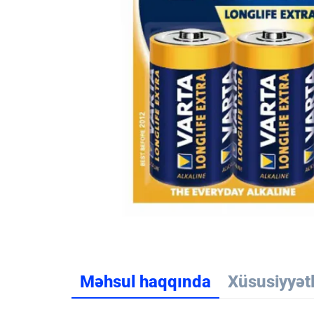
Məhsul haqqında
Xüsusiyyət