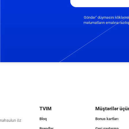
Göndər" düyməsini klikləmə
məlumatların emalına razılıq 
TVIM
Müştərilər üçü
Bloq
Bonus kartları
 məhsulun öz
Brendlər
Geri qaytarma