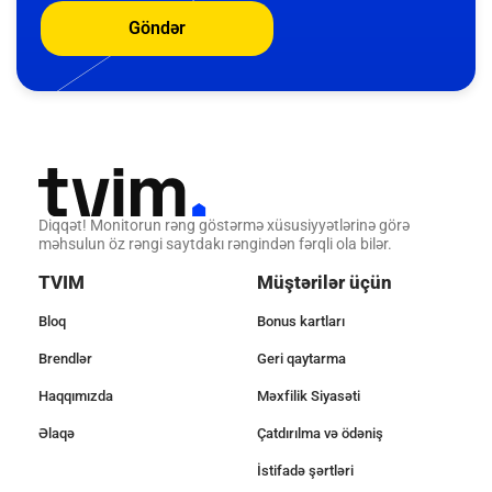
Göndər
Diqqət! Monitorun rəng göstərmə xüsusiyyətlərinə görə
məhsulun öz rəngi saytdakı rəngindən fərqli ola bilər.
TVIM
Müştərilər üçün
Bloq
Bonus kartları
Brendlər
Geri qaytarma
Haqqımızda
Məxfilik Siyasəti
Əlaqə
Çatdırılma və ödəniş
İstifadə şərtləri