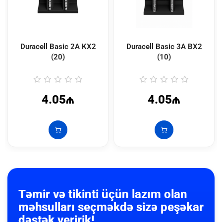
Duracell Basic 2A KX2
Duracell Basic 3A BX2
(20)
(10)
4.05₼
4.05₼
Təmir və tikinti üçün lazım olan
məhsulları seçməkdə sizə peşəkar
dəstək veririk!