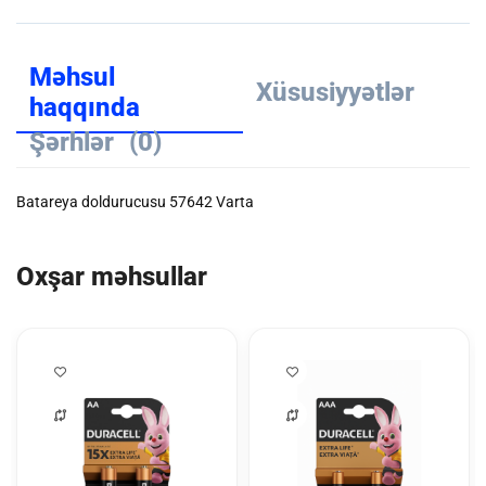
Məhsul
Xüsusiyyətlər
haqqında
Şərhlər
(0)
Batareya doldurucusu 57642 Varta
Oxşar məhsullar