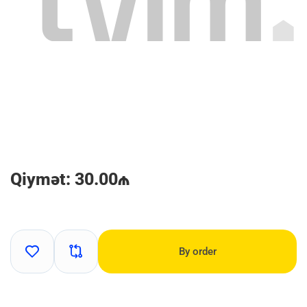
Qiymət: 30.00₼
By order