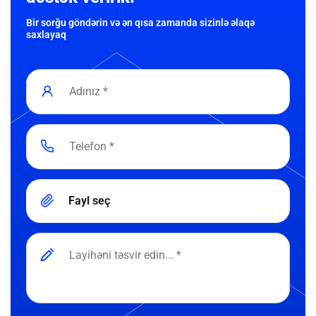
Bir sorğu göndərin və ən qısa zamanda sizinlə əlaqə
saxlayaq
Fayl seç