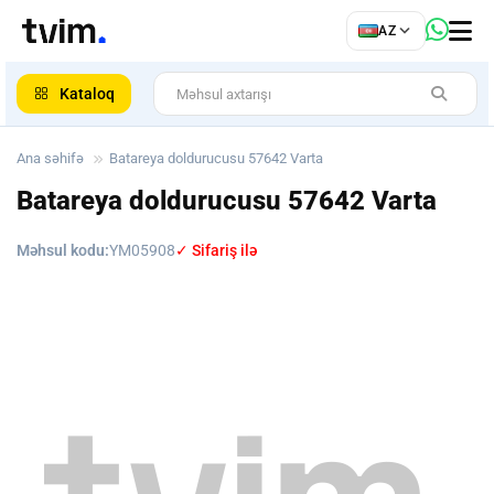
qaz
ə
AZ
r
ar
cilər
Kataloq
r
Ana səhifə
Batareya doldurucusu 57642 Varta
rı
Batareya doldurucusu 57642 Varta
Məhsul kodu:
YM05908
✓ Sifariş ilə