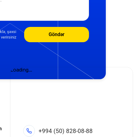
klə, şəxsi
Göndər
verirsiniz
n
+994 (50) 828-08-88