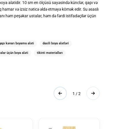
boya alətidir. 10 sm en ölçüsü sayəsində künclər, qapı və
q hamar və izsiz nəticə əldə etməyə kömək edir. Su əsaslı
kanı həm peşəkar ustalar, həm də fərdi istifadəçilər üçün
qapı kənarı boyama aləti
daxili boya alətləri
alar üçün boya aləti
tikinti materialları
1 / 2