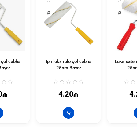
o çöl cəbhə
İpli luks rulo çöl cəbhə
Luks saten
Boyar
25sm Boyar
25sm
0₼
4.20₼
4