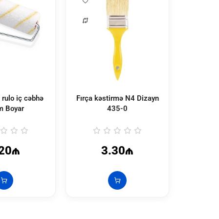
 rulo iç cəbhə
Fırça kəstirmə N4 Dizayn
Fırça kə
 Boyar
435-0
.20₼
3.30₼