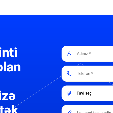
inti
olan
izə
Fayl seç
tək