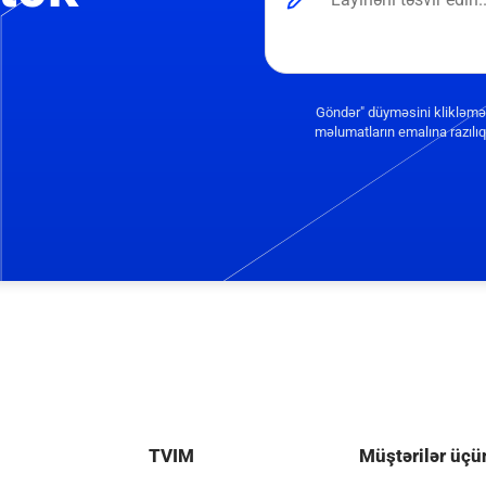
Göndər" düyməsini klikləmə
məlumatların emalına razılıq 
TVIM
Müştərilər üçü