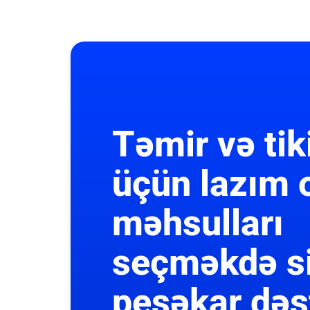
Təmir və tik
üçün lazım 
məhsulları
seçməkdə s
peşəkar dəs