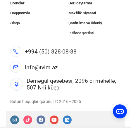
Brendlər
Geri qaytarma
Haqqımızda
Məxfilik Siyasəti
Əlaqə
Çatdırılma və ödəniş
İstifadə şərtləri
+994 (50) 828-08-88
Info@tvim.az
Dərnəgül qəsəbəsi, 2096-ci məhəllə,
507 N-li küçə
Bütün hüquqlar qorunur © 2016—2025