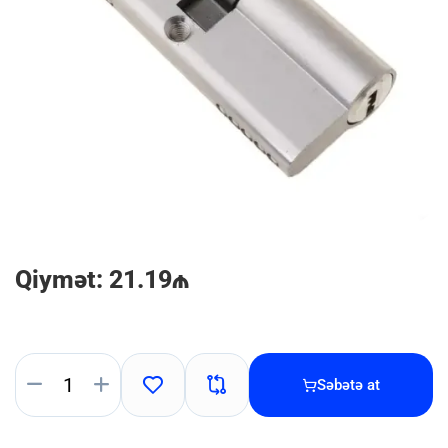
Qiymət: 21.19₼
Səbətə at