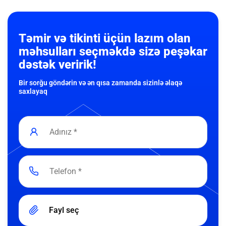
Təmir və tikinti üçün lazım olan
məhsulları seçməkdə sizə peşəkar
dəstək veririk!
Bir sorğu göndərin və ən qısa zamanda sizinlə əlaqə
saxlayaq
Fayl seç