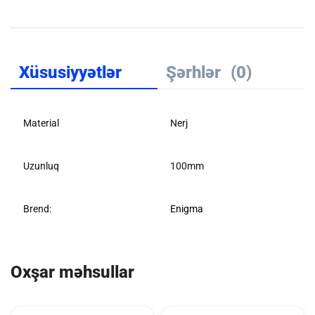
Xüsusiyyətlər
Şərhlər
(0)
Material
Nerj
Uzunluq
100mm
Brend:
Enigma
Oxşar məhsullar