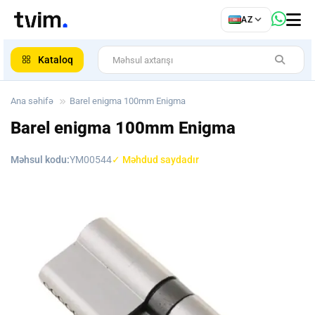
az
AZ
ar
Kataloq
Ana səhifə
Barel enigma 100mm Enigma
Barel enigma 100mm Enigma
Məhsul kodu:
YM00544
✓ Məhdud saydadır