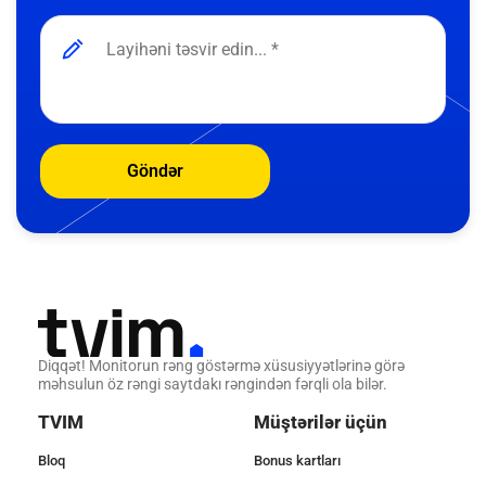
Göndər
Diqqət! Monitorun rəng göstərmə xüsusiyyətlərinə görə
məhsulun öz rəngi saytdakı rəngindən fərqli ola bilər.
TVIM
Müştərilər üçün
Bloq
Bonus kartları