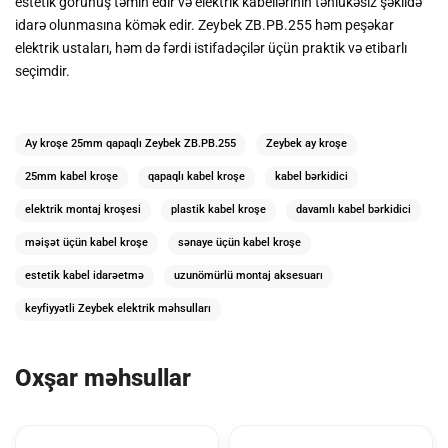
estetik görünüş təmin edir və elektrik kabellərinin təhlükəsiz şəkildə
idarə olunmasına kömək edir. Zeybek ZB.PB.255 həm peşəkar
elektrik ustaları, həm də fərdi istifadəçilər üçün praktik və etibarlı
seçimdir.
Ay kroşe 25mm qapaqlı Zeybek ZB.PB.255
Zeybek ay kroşe
25mm kabel kroşe
qapaqlı kabel kroşe
kabel bərkidici
elektrik montaj kroşesi
plastik kabel kroşe
davamlı kabel bərkidici
məişət üçün kabel kroşe
sənaye üçün kabel kroşe
estetik kabel idarəetmə
uzunömürlü montaj aksesuarı
keyfiyyətli Zeybek elektrik məhsulları
Oxşar məhsullar