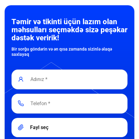
Təmir və tikinti üçün lazım olan
məhsulları seçməkdə sizə peşəkar
dəstək veririk!
Bir sorğu göndərin və ən qısa zamanda sizinlə əlaqə
saxlayaq
Fayl seç