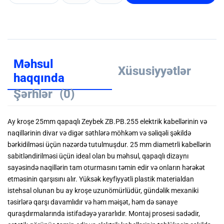
Məhsul
Xüsusiyyətlər
haqqında
Şərhlər
(0)
Ay kroşe 25mm qapaqlı Zeybek ZB.PB.255 elektrik kabellərinin və
naqillərinin divar və digər səthlərə möhkəm və səliqəli şəkildə
bərkidilməsi üçün nəzərdə tutulmuşdur. 25 mm diametrli kabellərin
sabitləndirilməsi üçün ideal olan bu məhsul, qapaqlı dizaynı
sayəsində naqillərin tam oturmasını təmin edir və onların hərəkət
etməsinin qarşısını alır. Yüksək keyfiyyətli plastik materialdan
istehsal olunan bu ay kroşe uzunömürlüdür, gündəlik mexaniki
təsirlərə qarşı davamlıdır və həm məişət, həm də sənaye
quraşdırmalarında istifadəyə yararlıdır. Montaj prosesi sadədir,