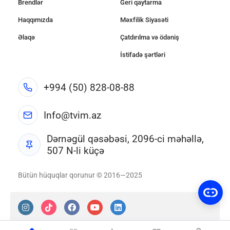
Brendlər
Geri qaytarma
Haqqımızda
Məxfilik Siyasəti
Əlaqə
Çatdırılma və ödəniş
İstifadə şərtləri
+994 (50) 828-08-88
Info@tvim.az
Dərnəgül qəsəbəsi, 2096-ci məhəllə,
507 N-li küçə
Bütün hüquqlar qorunur © 2016—2025