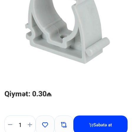
Qiymət: 0.30₼
Səbətə at