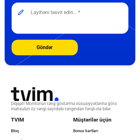
Göndər
Diqqət! Monitorun rəng göstərmə xüsusiyyətlərinə görə
məhsulun öz rəngi saytdakı rəngindən fərqli ola bilər.
TVIM
Müştərilər üçün
Bloq
Bonus kartları