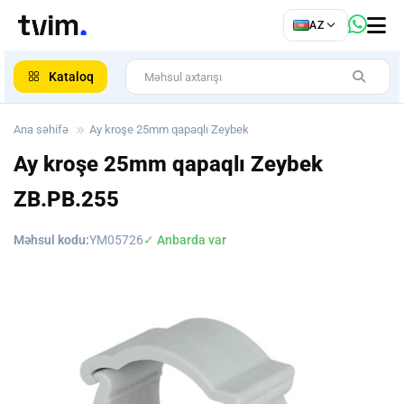
az
AZ
ar
Kataloq
Ana səhifə
Ay kroşe 25mm qapaqlı Zeybek
Ay kroşe 25mm qapaqlı Zeybek
ZB.PB.255
Məhsul kodu:
YM05726
✓ Anbarda var