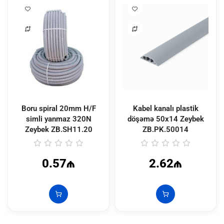
Boru spiral 20mm H/F
Kabel kanalı plastik
simli yanmaz 320N
döşəmə 50x14 Zeybek
Zeybek
ZB.SH11.20
ZB.PK.50014
0.57₼
2.62₼