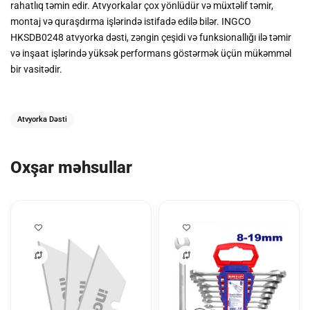
rahatlıq təmin edir. Atvyorkalar çox yönlüdür və müxtəlif təmir,
montaj və quraşdırma işlərində istifadə edilə bilər. INGCO
HKSDB0248 atvyorka dəsti, zəngin çeşidi və funksionallığı ilə təmir
və inşaat işlərində yüksək performans göstərmək üçün mükəmməl
bir vasitədir.
Atvyorka Dəsti
Oxşar məhsullar