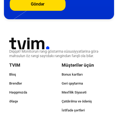
Göndər
Diqqət! Monitorun rəng göstərmə xüsusiyyətlərinə görə
məhsulun öz rəngi saytdakı rəngindən fərqli ola bilər.
TVIM
Müştərilər üçün
Bloq
Bonus kartları
Brendlər
Geri qaytarma
Haqqımızda
Məxfilik Siyasəti
Əlaqə
Çatdırılma və ödəniş
İstifadə şərtləri