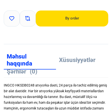
By order
Məhsul
Xüsusiyyətlər
haqqında
Şərhlər
(0)
INGCO HKSDB0248 atvyorka dəsti, 24 parça ilə təchiz edilmiş geniş
bir alət dəstidir. Hər bir atvyorka yüksək keyfiyyətli materiallardan
hazırlanmış və davamlılığı ilə tanınır. Bu dəst, müxtəlif ölçü və
funksiyaları ilə həm ev, həm də peşəkar işlər üçün ideal bir seçimdir.
Həmçinin, ergonomik tutacaqları ilə uzun müddət istifadə zamanı