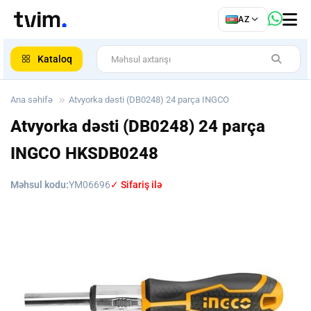
az
AZ
ar
Kataloq
Ana səhifə
Atvyorka dəsti (DB0248) 24 parça INGCO
Atvyorka dəsti (DB0248) 24 parça
INGCO
HKSDB0248
Məhsul kodu:
YM06696
✓ Sifariş ilə