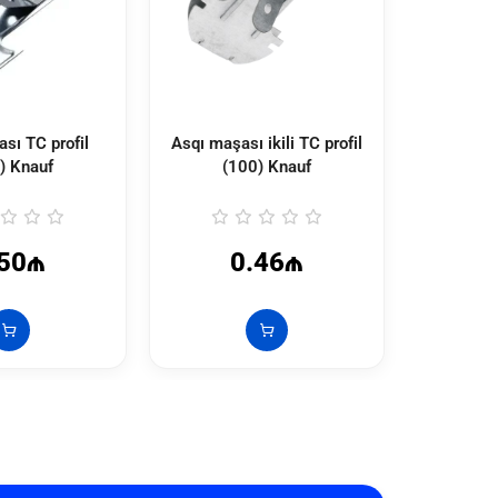
sı TC profil
Asqı maşası ikili TC profil
Asqı te
) Knauf
(100) Knauf
.50₼
0.46₼