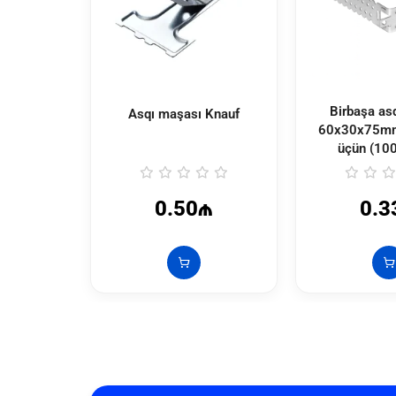
Birbaşa asq
Asqı maşası Knauf
60x30x75mm 
üçün (100
0.50₼
0.3