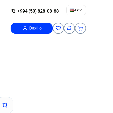
AZ
+994 (50) 828-08-88
Daxil ol