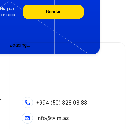
klə, şəxsi
Göndər
verirsiniz
n
+994 (50) 828-08-88
Info@tvim.az