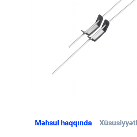
Məhsul haqqında
Xüsusiyyət