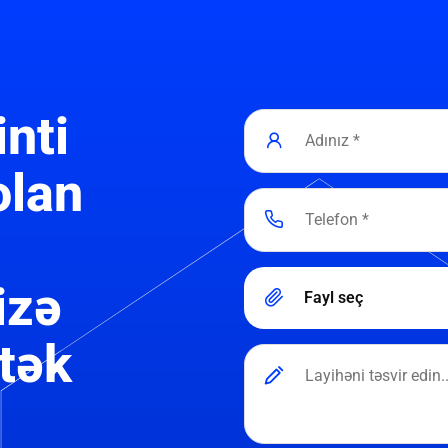
inti
olan
izə
Fayl seç
tək