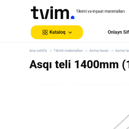
Tikinti və inşaat materialları
Onlayn Sif
Kataloq
Ana səhifə
Tikinti materialları
Asma tavan
Asma tav
Asqı teli 1400mm (