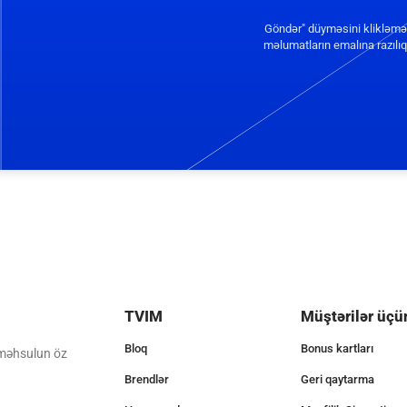
Göndər" düyməsini klikləmə
məlumatların emalına razılıq 
TVIM
Müştərilər üçü
Bloq
Bonus kartları
 məhsulun öz
Brendlər
Geri qaytarma