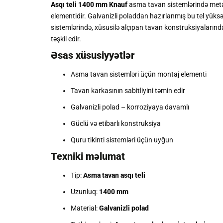
Asqı teli 1400 mm Knauf
asma tavan sistemlərində metal
elementidir. Galvanizli poladdan hazırlanmış bu tel yük
sistemlərində, xüsusilə alçıpan tavan konstruksiyalarınd
təşkil edir.
Əsas xüsusiyyətlər
Asma tavan sistemləri üçün montaj elementi
Tavan karkasının sabitliyini təmin edir
Galvanizli polad – korroziyaya davamlı
Güclü və etibarlı konstruksiya
Quru tikinti sistemləri üçün uyğun
Texniki məlumat
Tip:
Asma tavan asqı teli
Uzunluq:
1400 mm
Material:
Galvanizli polad