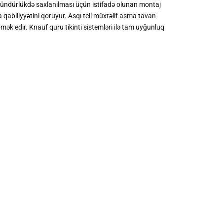
 hündürlükdə saxlanılması üçün istifadə olunan montaj
abiliyyətini qoruyur. Asqı teli müxtəlif asma tavan
ək edir. Knauf quru tikinti sistemləri ilə tam uyğunluq