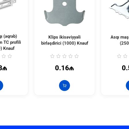
ı (əqrəb)
Klips ikisəviyyəli
Asqı maşa
TC profili
birləşdirici (1000) Knauf
(250
) Knauf
3₼
0.16₼
0