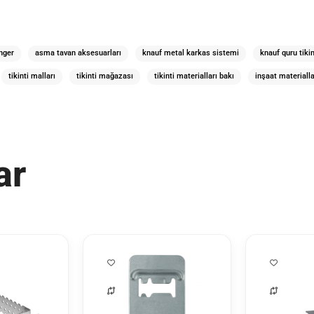
anger
asma tavan aksesuarları
knauf metal karkas sistemi
knauf quru tikin
tikinti malları
tikinti mağazası
tikinti materialları bakı
inşaat materialla
ar