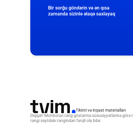
Bir sorğu göndərin və ən qısa
zamanda sizinlə əlaqə saxlayaq
Tikinti və inşaat materialları
Diqqət! Monitorun rəng göstərmə xüsusiyyətlərinə görə
rəngi saytdakı rəngindən fərqli ola bilər.