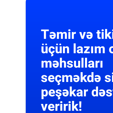
Təmir və tik
üçün lazım 
məhsulları
seçməkdə s
peşəkar dəs
veririk!