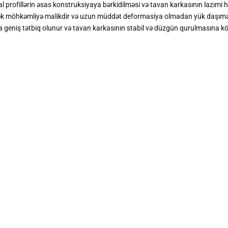
 profillərin əsas konstruksiyaya bərkidilməsi və tavan karkasının lazımi
sək möhkəmliyə malikdir və uzun müddət deformasiya olmadan yük daşıma q
a geniş tətbiq olunur və tavan karkasının stabil və düzgün qurulmasına köm