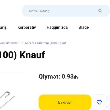
ariş
Korporativ
Haqqımızda
Əlaqə
an sistemləri
Asqı teli 1400mm (100) Knauf
100) Knauf
Qiymət: 0.93₼
By order