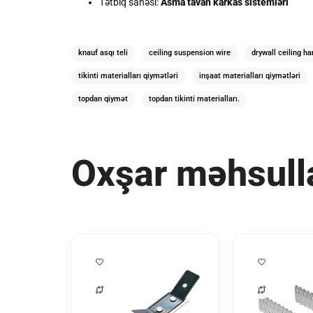
Tətbiq sahəsi:
Asma tavan karkas sistemləri
knauf asqı teli
ceiling suspension wire
drywall ceiling h
tikinti materialları qiymətləri
inşaat materialları qiymətləri
topdan qiymət
topdan tikinti materialları.
Oxşar məhsull