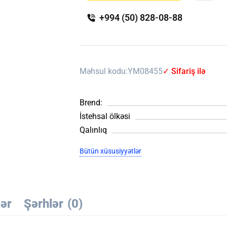
+994 (50) 828-08-88
Məhsul kodu:
YM08455
✓ Sifariş ilə
Brend:
İstehsal ölkəsi
Qalınlıq
Bütün xüsusiyyətlər
lər
Şərhlər
(0)