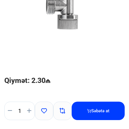
Qiymət: 2.30₼
Səbətə at