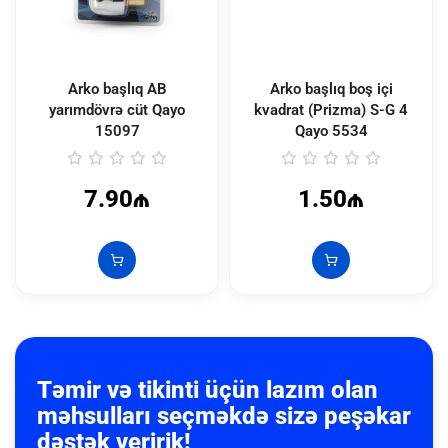
Arko başlıq AB
Arko başlıq boş içi
yarımdövrə cüt Qayo
kvadrat (Prizma) S-G 4
15097
Qayo
5534
7.90₼
1.50₼
Təmir və tikinti üçün lazım olan
məhsulları seçməkdə sizə peşəkar
dəstək veririk!