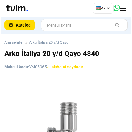
az
AZ
ar
Kataloq
Ana səhifə
Arko İtaliya 20 y/d Qayo
Arko İtaliya 20 y/d Qayo
4840
Məhsul kodu:
YM05965
✓ Məhdud saydadır