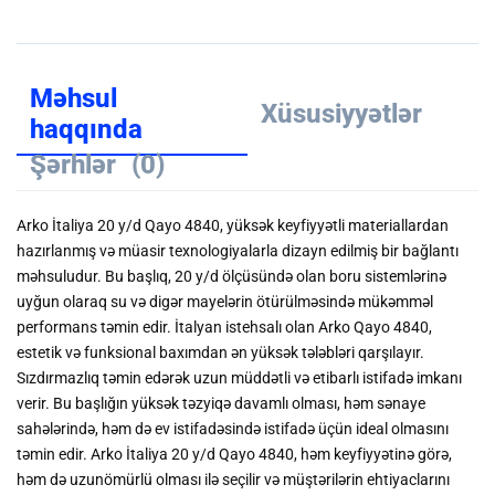
Məhsul
Xüsusiyyətlər
haqqında
Şərhlər
(0)
Arko İtaliya 20 y/d Qayo 4840, yüksək keyfiyyətli materiallardan
hazırlanmış və müasir texnologiyalarla dizayn edilmiş bir bağlantı
məhsuludur. Bu başlıq, 20 y/d ölçüsündə olan boru sistemlərinə
uyğun olaraq su və digər mayelərin ötürülməsində mükəmməl
performans təmin edir. İtalyan istehsalı olan Arko Qayo 4840,
estetik və funksional baxımdan ən yüksək tələbləri qarşılayır.
Sızdırmazlıq təmin edərək uzun müddətli və etibarlı istifadə imkanı
verir. Bu başlığın yüksək təzyiqə davamlı olması, həm sənaye
sahələrində, həm də ev istifadəsində istifadə üçün ideal olmasını
təmin edir. Arko İtaliya 20 y/d Qayo 4840, həm keyfiyyətinə görə,
həm də uzunömürlü olması ilə seçilir və müştərilərin ehtiyaclarını