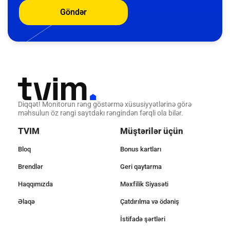
Göndər
Diqqət! Monitorun rəng göstərmə xüsusiyyətlərinə görə
məhsulun öz rəngi saytdakı rəngindən fərqli ola bilər.
TVIM
Müştərilər üçün
Bloq
Bonus kartları
Brendlər
Geri qaytarma
Haqqımızda
Məxfilik Siyasəti
Əlaqə
Çatdırılma və ödəniş
İstifadə şərtləri