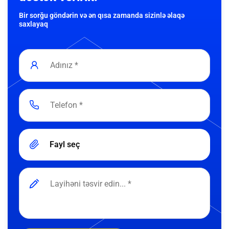
Bir sorğu göndərin və ən qısa zamanda sizinlə əlaqə
saxlayaq
Fayl seç