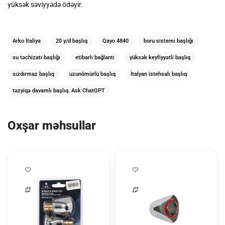
yüksək səviyyədə ödəyir.
Arko İtaliya
20 y/d başlıq
Qayo 4840
boru sistemi başlığı
su təchizatı başlığı
etibarlı bağlantı
yüksək keyfiyyətli başlıq
sızdırmaz başlıq
uzunömürlü başlıq
İtalyan istehsalı başlıq
təzyiqə davamlı başlıq. Ask ChatGPT
Oxşar məhsullar