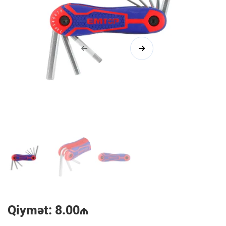
1/3
Qiymət: 8.00₼