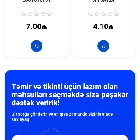
7.00₼
4.10₼
Təmir və tikinti üçün lazım olan
məhsulları seçməkdə sizə peşəkar
dəstək veririk!
Bir sorğu göndərin və ən qısa zamanda sizinlə əlaqə
saxlayaq