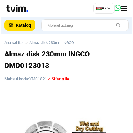
az
AZ
ar
Kataloq
Ana səhifə
Almaz disk 230mm INGCO
Almaz disk 230mm INGCO
DMD0123013
Məhsul kodu:
YM01821
✓ Sifariş ilə