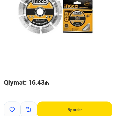
Qiymət: 16.43₼
By order