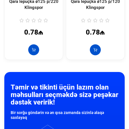
Qara lepuçka ø125 p/220
Qara lepuçka ø125 p/120
Klingspor
Klingspor
0.78₼
0.78₼
Təmir və tikinti üçün lazım olan
məhsulları seçməkdə sizə peşəkar
dəstək veririk!
Bir sorğu göndərin və ən qısa zamanda sizinlə əlaqə
saxlayaq