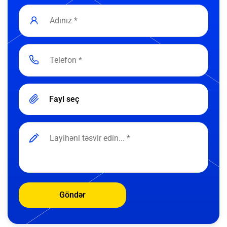
Fayl seç
Göndər