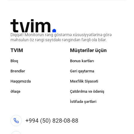
Diqqət! Monitorun rəng göstərmə xüsusiyyətlərinə görə
məhsulun öz rəngi saytdakı rəngindən fərqli ola bilər.
TVIM
Müştərilər üçün
Bloq
Bonus kartları
Brendlər
Geri qaytarma
Haqqımızda
Məxfilik Siyasəti
Əlaqə
Çatdırılma və ödəniş
İstifadə şərtləri
+994 (50) 828-08-88