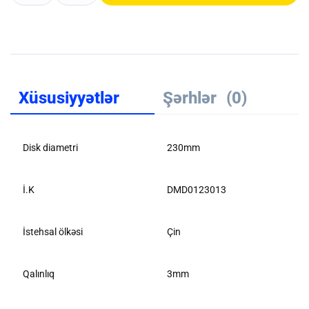
Xüsusiyyətlər
Şərhlər
(0)
Disk diametri
230mm
İ.K
DMD0123013
İstehsal ölkəsi
Çin
Qalınlıq
3mm