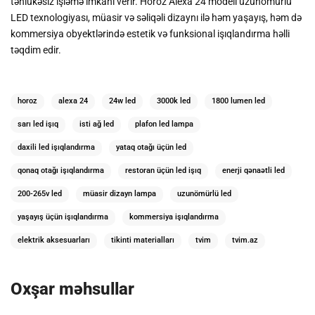
təhlükəsiz işləmə imkanı verir. Horoz Alexa 24 modeli uzunömürlü
LED texnologiyası, müasir və səliqəli dizaynı ilə həm yaşayış, həm də
kommersiya obyektlərində estetik və funksional işıqlandırma həlli
təqdim edir.
horoz
alexa 24
24w led
3000k led
1800 lumen led
sarı led işıq
isti ağ led
plafon led lampa
daxili led işıqlandırma
yataq otağı üçün led
qonaq otağı işıqlandırma
restoran üçün led işıq
enerji qənaətli led
200-265v led
müasir dizayn lampa
uzunömürlü led
yaşayış üçün işıqlandırma
kommersiya işıqlandırma
elektrik aksesuarları
tikinti materialları
tvim
tvim.az
Oxşar məhsullar