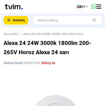
az
AZ
ar
Kataloq
Ana səhifə
Alexa 24 24W 3000k 1800lm 200-265V Horoz
Alexa 24 24W 3000k 1800lm 200-
265V Horoz
Alexa 24 sarı
Məhsul kodu:
YM03103
✓ Sifariş ilə