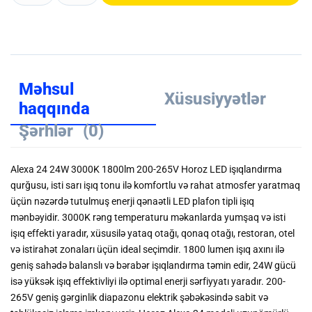
Məhsul
Xüsusiyyətlər
haqqında
Şərhlər
(0)
Alexa 24 24W 3000K 1800lm 200-265V Horoz LED işıqlandırma
qurğusu, isti sarı işıq tonu ilə komfortlu və rahat atmosfer yaratmaq
üçün nəzərdə tutulmuş enerji qənaətli LED plafon tipli işıq
mənbəyidir. 3000K rəng temperaturu məkanlarda yumşaq və isti
işıq effekti yaradır, xüsusilə yataq otağı, qonaq otağı, restoran, otel
və istirahət zonaları üçün ideal seçimdir. 1800 lumen işıq axını ilə
geniş sahədə balanslı və bərabər işıqlandırma təmin edir, 24W gücü
isə yüksək işıq effektivliyi ilə optimal enerji sərfiyyatı yaradır. 200-
265V geniş gərginlik diapazonu elektrik şəbəkəsində sabit və