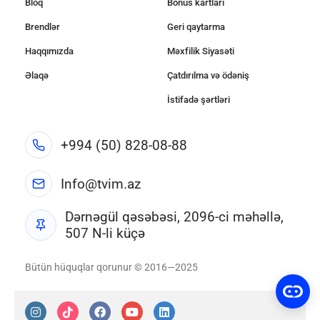
Bloq
Bonus kartları
Brendlər
Geri qaytarma
Haqqımızda
Məxfilik Siyasəti
Əlaqə
Çatdırılma və ödəniş
İstifadə şərtləri
+994 (50) 828-08-88
Info@tvim.az
Dərnəgül qəsəbəsi, 2096-ci məhəllə,
507 N-li küçə
Bütün hüquqlar qorunur © 2016—2025