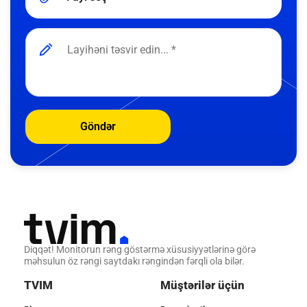
Göndər
Diqqət! Monitorun rəng göstərmə xüsusiyyətlərinə görə
məhsulun öz rəngi saytdakı rəngindən fərqli ola bilər.
TVIM
Müştərilər üçün