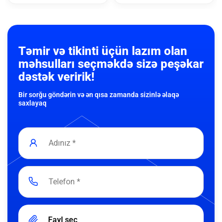
Təmir və tikinti üçün lazım olan
məhsulları seçməkdə sizə peşəkar
dəstək veririk!
Bir sorğu göndərin və ən qısa zamanda sizinlə əlaqə
saxlayaq
Fayl seç