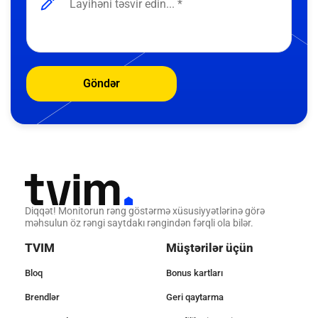
Göndər
Diqqət! Monitorun rəng göstərmə xüsusiyyətlərinə görə
məhsulun öz rəngi saytdakı rəngindən fərqli ola bilər.
TVIM
Müştərilər üçün
Bloq
Bonus kartları
Brendlər
Geri qaytarma