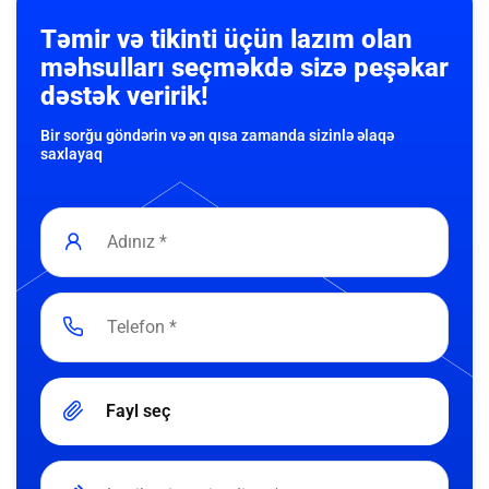
Təmir və tikinti üçün lazım olan
məhsulları seçməkdə sizə peşəkar
dəstək veririk!
Bir sorğu göndərin və ən qısa zamanda sizinlə əlaqə
saxlayaq
Fayl seç