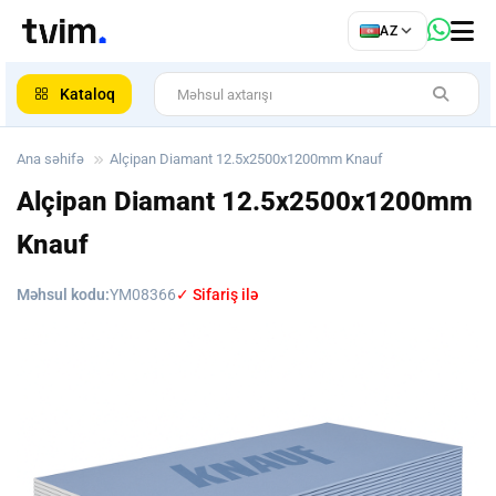
az
AZ
ar
Kataloq
Ana səhifə
Alçipan Diamant 12.5x2500x1200mm Knauf
Alçipan Diamant 12.5x2500x1200mm
Knauf
Məhsul kodu:
YM08366
✓ Sifariş ilə