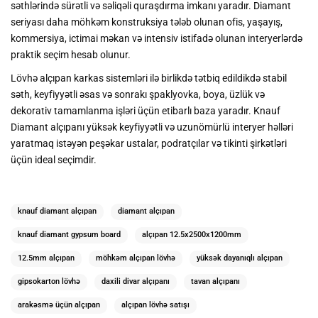
səthlərində sürətli və səliqəli quraşdırma imkanı yaradır. Diamant
seriyası daha möhkəm konstruksiya tələb olunan ofis, yaşayış,
kommersiya, ictimai məkan və intensiv istifadə olunan interyerlərdə
praktik seçim hesab olunur.
Lövhə alçıpan karkas sistemləri ilə birlikdə tətbiq edildikdə stabil
səth, keyfiyyətli əsas və sonrakı şpaklyovka, boya, üzlük və
dekorativ tamamlanma işləri üçün etibarlı baza yaradır. Knauf
Diamant alçıpanı yüksək keyfiyyətli və uzunömürlü interyer həlləri
yaratmaq istəyən peşəkar ustalar, podratçılar və tikinti şirkətləri
üçün ideal seçimdir.
knauf diamant alçıpan
diamant alçıpan
knauf diamant gypsum board
alçıpan 12.5x2500x1200mm
12.5mm alçıpan
möhkəm alçıpan lövhə
yüksək dayanıqlı alçıpan
gipsokarton lövhə
daxili divar alçıpanı
tavan alçıpanı
arakəsmə üçün alçıpan
alçıpan lövhə satışı