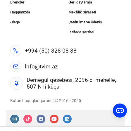
Brendlər
Geri qaytarma
Haqqımızda
Məxfilik Siyasəti
Əlaqə
Çatdırılma və ödəniş
İstifadə şərtləri
+994 (50) 828-08-88
Info@tvim.az
Dərnəgül qəsəbəsi, 2096-ci məhəllə,
507 N-li küçə
Bütün hüquqlar qorunur © 2016—2025