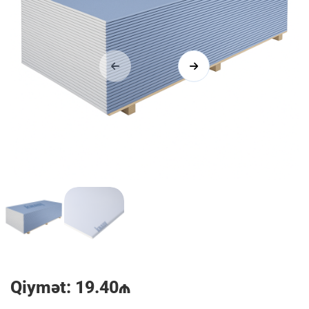
1/2
Qiymət: 19.40₼