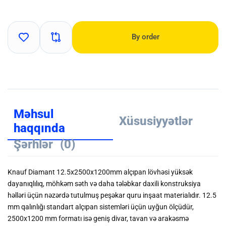
By order
Məhsul
Xüsusiyyətlər
haqqında
Şərhlər
(0)
Knauf Diamant 12.5x2500x1200mm alçıpan lövhəsi yüksək
dayanıqlılıq, möhkəm səth və daha tələbkar daxili konstruksiya
həlləri üçün nəzərdə tutulmuş peşəkar quru inşaat materialıdır. 12.5
mm qalınlığı standart alçıpan sistemləri üçün uyğun ölçüdür,
2500x1200 mm formatı isə geniş divar, tavan və arakəsmə