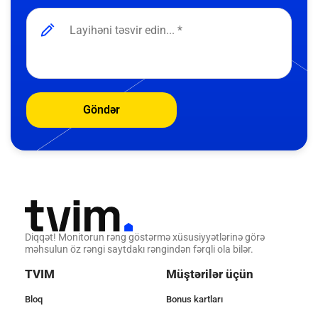
Göndər
Diqqət! Monitorun rəng göstərmə xüsusiyyətlərinə görə
məhsulun öz rəngi saytdakı rəngindən fərqli ola bilər.
TVIM
Müştərilər üçün
Bloq
Bonus kartları