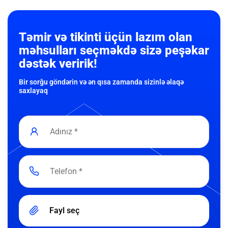
Təmir və tikinti üçün lazım olan
məhsulları seçməkdə sizə peşəkar
dəstək veririk!
Bir sorğu göndərin və ən qısa zamanda sizinlə əlaqə
saxlayaq
Fayl seç