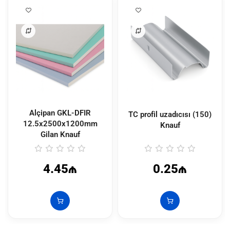
Alçipan GKL-DFIR
TC profil uzadıcısı (150)
12.5x2500x1200mm
Knauf
Gilan Knauf
4.45₼
0.25₼