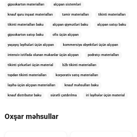
gipsokarton materialları
alçıpan sistemləri
knauf quru inşaat materialları
təmir materialları
tikinti materialları
tikinti materialları baku
alçıpan qiymətləri baku
alçıpan satışı baku
gipsokarton satışı baku
ofis üçün alçıpan
yaşayış layihələri üçün alçıpan
kommersiya obyektləri üçün alçıpan
intensiv istifadə olunan məkanlar üçün alçıpan
podratçı materialları
tikinti şirkətləri üçün material
b2b tikinti materialları
topdan tikinti materialları
korporativ satış materialları
layihə üçün alçıpan materialları
knauf məhsulları baku
knauf distributor baku
sürətli çatdırılma
iri layihələr üçün material
Oxşar məhsullar