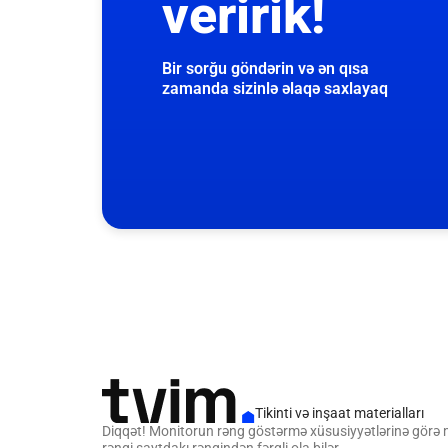
veririk!
Bir sorğu göndərin və ən qısa
zamanda sizinlə əlaqə saxlayaq
Tikinti və inşaat materialları
Diqqət! Monitorun rəng göstərmə xüsusiyyətlərinə görə