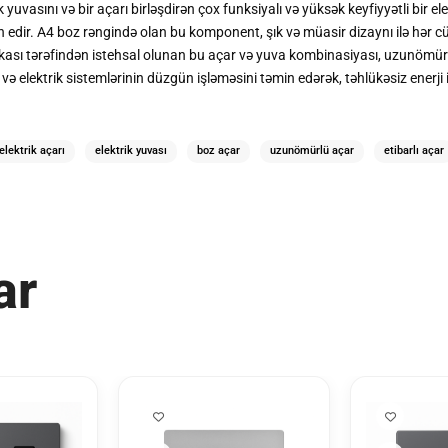
ik yuvasını və bir açarı birləşdirən çox funksiyalı və yüksək keyfiyyətli bir
min edir. A4 boz rəngində olan bu komponent, şık və müasir dizaynı ilə hər
arkası tərəfindən istehsal olunan bu açar və yuva kombinasiyası, uzunömürl
və elektrik sistemlərinin düzgün işləməsini təmin edərək, təhlükəsiz enerji
elektrik açarı
elektrik yuvası
boz açar
uzunömürlü açar
etibarlı açar
ar