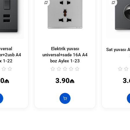
versal
Elektrik yuvası
Sat yuvası 
or+2usb A4
universal+sadə 16A A4
ex
1-22
boz Aylex
1-23
20₼
3.90₼
3