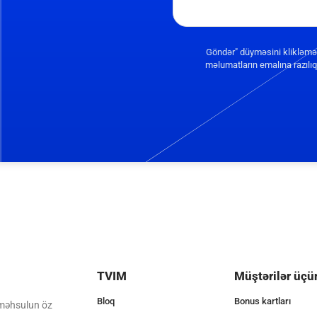
Göndər" düyməsini klikləmə
məlumatların emalına razılıq 
TVIM
Müştərilər üçü
Bloq
Bonus kartları
 məhsulun öz