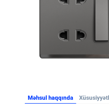
Məhsul haqqında
Xüsusiyyət