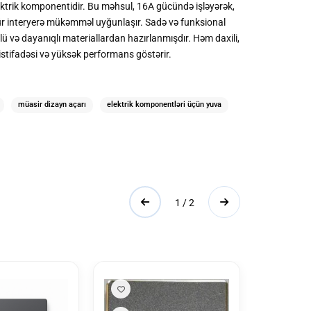
 elektrik komponentidir. Bu məhsul, 16A gücündə işləyərək,
 cür interyerə mükəmməl uyğunlaşır. Sadə və funksional
ü və dayanıqlı materiallardan hazırlanmışdır. Həm daxili,
 istifadəsi və yüksək performans göstərir.
müasir dizayn açarı
elektrik komponentləri üçün yuva
1 / 2