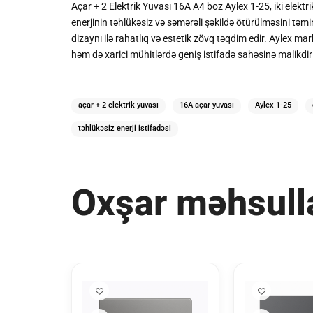
Açar + 2 Elektrik Yuvası 16A A4 boz Aylex 1-25, iki elektr
enerjinin təhlükəsiz və səmərəli şəkildə ötürülməsini tə
dizaynı ilə rahatlıq və estetik zövq təqdim edir. Aylex m
həm də xarici mühitlərdə geniş istifadə sahəsinə malikdir 
açar + 2 elektrik yuvası
16A açar yuvası
Aylex 1-25
təhlükəsiz enerji istifadəsi
Oxşar məhsull