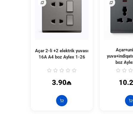
Açar+uni
Açar 2-li +2 elektrik yuvası
yuva+indiqat
16A A4 boz Aylex
1-26
boz Ayl
3.90₼
10.