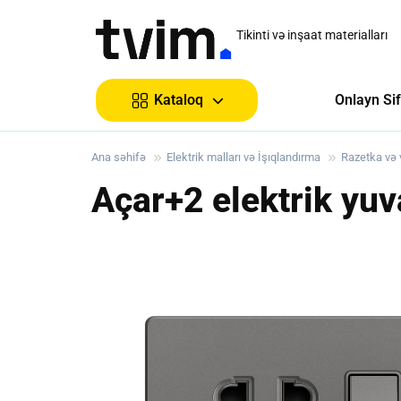
Tikinti və inşaat materialları
Onlayn Sif
Kataloq
Ana səhifə
Elektrik malları və İşıqlandırma
Razetka və 
Açar+2 elektrik yu