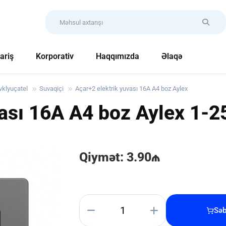
ariş
Korporativ
Haqqımızda
Əlaqə
vklyuçatel
Suvaqiçi
Açar+2 elektrik yuvası 16A A4 boz Aylex
vası 16A A4 boz Aylex
1-2
Qiymət: 3.90₼
Səb