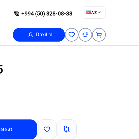
AZ
+994 (50) 828-08-88
Daxil ol
5
ətə at