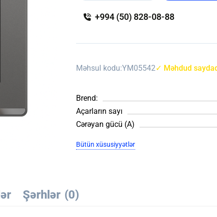
+994 (50) 828-08-88
Məhsul kodu:
YM05542
✓ Məhdud saydad
Brend:
Açarların sayı
Cərəyan gücü (A)
Bütün xüsusiyyətlər
lər
Şərhlər
(0)