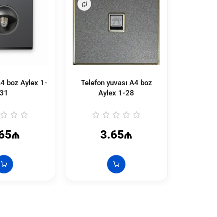
A4 boz Aylex
1-
Telefon yuvası A4 boz
Sat+telef
31
Aylex
1-28
A
.65₼
3.65₼