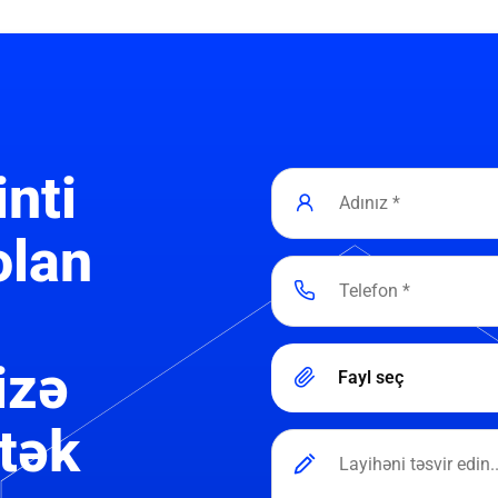
inti
olan
izə
Fayl seç
tək