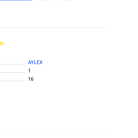
ır
AYLEX
1
16