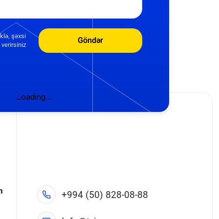
klə, şəxsi
Göndər
verirsiniz
n
+994 (50) 828-08-88