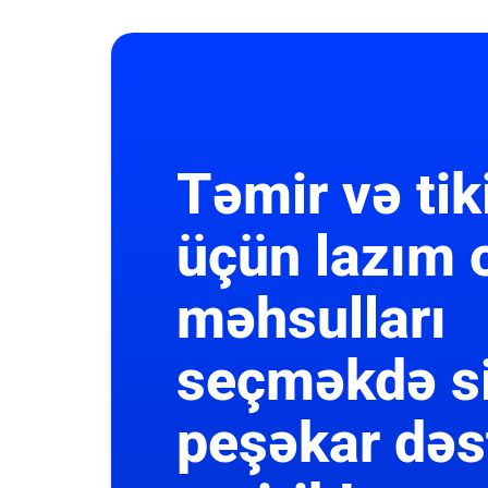
Təmir və tik
üçün lazım 
məhsulları
seçməkdə s
peşəkar dəs