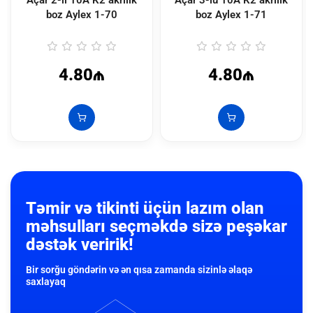
Açar 2-li 10A K2 akrilik
Açar 3-lü 10A K2 akrilik
boz Aylex
1-70
boz Aylex
1-71
4.80₼
4.80₼
Təmir və tikinti üçün lazım olan
məhsulları seçməkdə sizə peşəkar
dəstək veririk!
Bir sorğu göndərin və ən qısa zamanda sizinlə əlaqə
saxlayaq