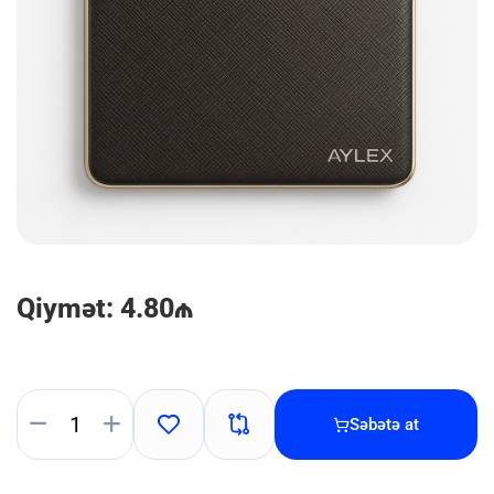
Qiymət: 4.80₼
Səbətə at