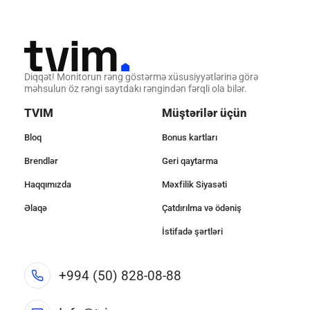
Diqqət! Monitorun rəng göstərmə xüsusiyyətlərinə görə
məhsulun öz rəngi saytdakı rəngindən fərqli ola bilər.
TVIM
Müştərilər üçün
Bloq
Bonus kartları
Brendlər
Geri qaytarma
Haqqımızda
Məxfilik Siyasəti
Əlaqə
Çatdırılma və ödəniş
İstifadə şərtləri
+994 (50) 828-08-88