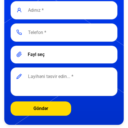
Fayl seç
Göndər