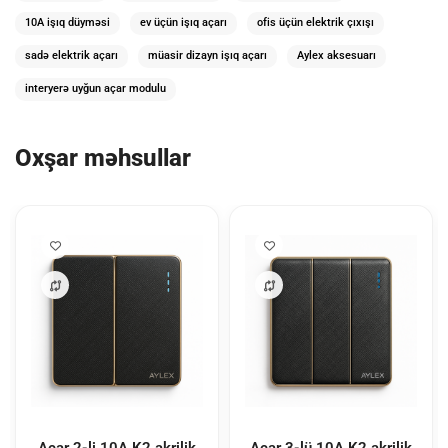
10A işıq düyməsi
ev üçün işıq açarı
ofis üçün elektrik çıxışı
sadə elektrik açarı
müasir dizayn işıq açarı
Aylex aksesuarı
interyerə uyğun açar modulu
Oxşar məhsullar