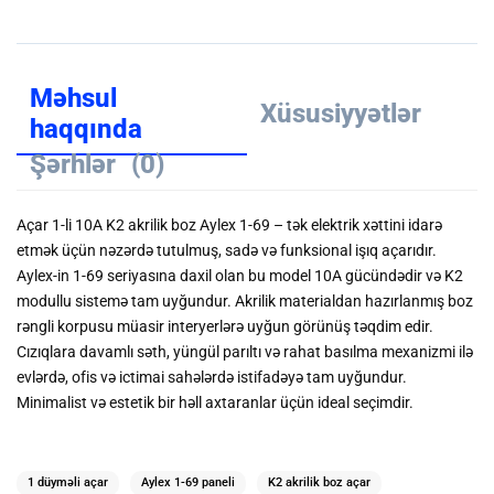
Məhsul
Xüsusiyyətlər
haqqında
Şərhlər
(0)
Açar 1-li 10A K2 akrilik boz Aylex 1-69 – tək elektrik xəttini idarə
etmək üçün nəzərdə tutulmuş, sadə və funksional işıq açarıdır.
Aylex-in 1-69 seriyasına daxil olan bu model 10A gücündədir və K2
modullu sistemə tam uyğundur. Akrilik materialdan hazırlanmış boz
rəngli korpusu müasir interyerlərə uyğun görünüş təqdim edir.
Cızıqlara davamlı səth, yüngül parıltı və rahat basılma mexanizmi ilə
evlərdə, ofis və ictimai sahələrdə istifadəyə tam uyğundur.
Minimalist və estetik bir həll axtaranlar üçün ideal seçimdir.
1 düyməli açar
Aylex 1-69 paneli
K2 akrilik boz açar