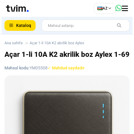
az
AZ
ar
Kataloq
Ana səhifə
Açar 1-li 10A K2 akrilik boz Aylex
Açar 1-li 10A K2 akrilik boz Aylex
1-69
Məhsul kodu:
YM05508
✓ Məhdud saydadır