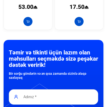
53.00₼
17.50₼
Təmir və tikinti üçün lazım olan
məhsulları seçməkdə sizə peşəkar
dəstək veririk!
Bir sorğu göndərin və ən qısa zamanda sizinlə əlaqə
saxlayaq