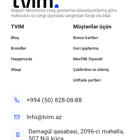
Diqqət! Monitorun rəng göstərmə xüsusiyyətlərinə görə
məhsulun öz rəngi saytdakı rəngindən fərqli ola bilər.
TVIM
Müştərilər üçün
Bloq
Bonus kartları
Brendlər
Geri qaytarma
Haqqımızda
Məxfilik Siyasəti
Əlaqə
Çatdırılma və ödəniş
İstifadə şərtləri
+994 (50) 828-08-88
Info@tvim.az
Dərnəgül qəsəbəsi, 2096-ci məhəllə,
507 N-li küçə