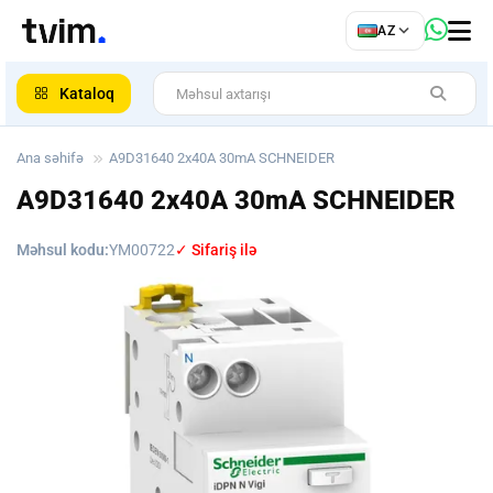
az
AZ
ar
Kataloq
Ana səhifə
A9D31640 2x40A 30mA SCHNEIDER
A9D31640 2x40A 30mA SCHNEIDER
Məhsul kodu:
YM00722
✓ Sifariş ilə