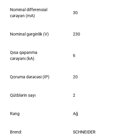
Nominal differensial
30
cərəyan (mA)
Nominal gərginlik (V)
230
Qısa qapanma
6
cərəyanı (kA)
Qoruma dərəcəsi (IP)
20
Qütblərin sayı
2
Rəng
Ağ
Brend:
SCHNEIDER