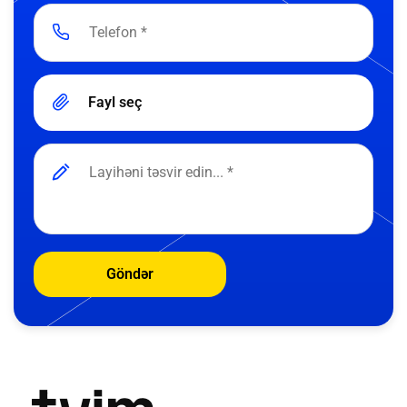
Fayl seç
Göndər