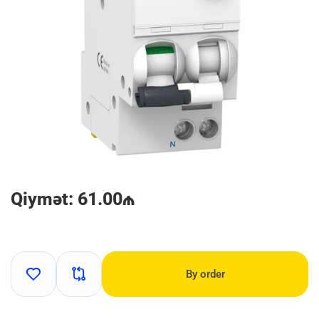
Qiymət: 61.00₼
By order