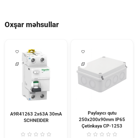
Oxşar məhsullar
Paylayıcı qutu
A9R41263 2x63A 30mA
250x200x90mm IP65
SCHNEIDER
Çetinkaya
CP-1253