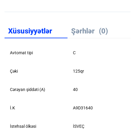
Xüsusiyyətlər
Şərhlər
(0)
Avtomat tipi
C
Çəki
125qr
Cərəyan şiddəti (A)
40
İ.K
A9D31640
İstehsal ölkəsi
İSVEÇ