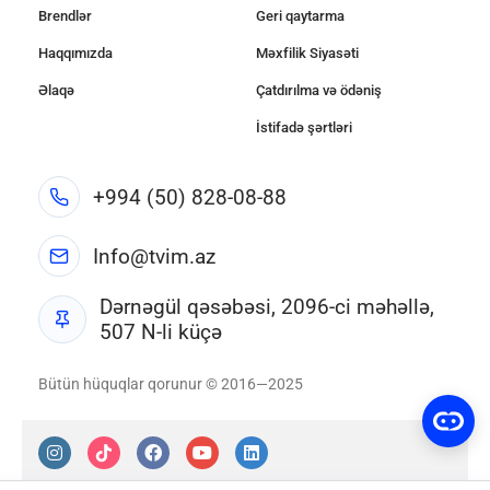
Brendlər
Geri qaytarma
Haqqımızda
Məxfilik Siyasəti
Əlaqə
Çatdırılma və ödəniş
İstifadə şərtləri
+994 (50) 828-08-88
Info@tvim.az
Dərnəgül qəsəbəsi, 2096-ci məhəllə,
507 N-li küçə
Bütün hüquqlar qorunur © 2016—2025