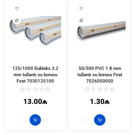
125/1000 Dubleks 3.2
50/500 PVC 1.8 mm
mm tullantı su borusu
tullantı su borusu Fırat
Fırat
7030125100
7026050050
13.00₼
1.30₼