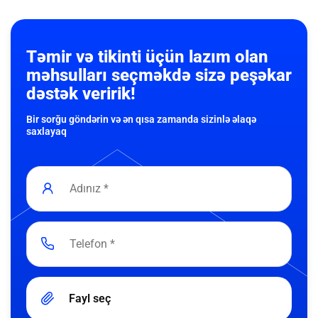
Təmir və tikinti üçün lazım olan
məhsulları seçməkdə sizə peşəkar
dəstək veririk!
Bir sorğu göndərin və ən qısa zamanda sizinlə əlaqə
saxlayaq
Fayl seç