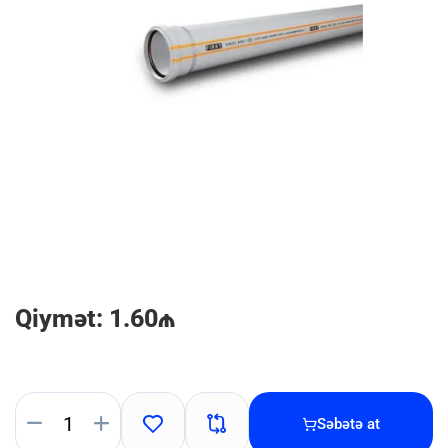
Qiymət: 1.60₼
Səbətə at