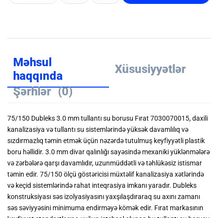
Məhsul
Xüsusiyyətlər
haqqında
Şərhlər
(0)
75/150 Dubleks 3.0 mm tullantı su borusu Fırat 7030070015, daxili
kanalizasiya və tullantı su sistemlərində yüksək davamlılıq və
sızdırmazlıq təmin etmək üçün nəzərdə tutulmuş keyfiyyətli plastik
boru həllidir. 3.0 mm divar qalınlığı sayəsində mexaniki yüklənmələrə
və zərbələrə qarşı davamlıdır, uzunmüddətli və təhlükəsiz istismar
təmin edir. 75/150 ölçü göstəricisi müxtəlif kanalizasiya xətlərində
və keçid sistemlərində rahat inteqrasiya imkanı yaradır. Dubleks
konstruksiyası səs izolyasiyasını yaxşılaşdıraraq su axını zamanı
səs səviyyəsini minimuma endirməyə kömək edir. Fırat markasının