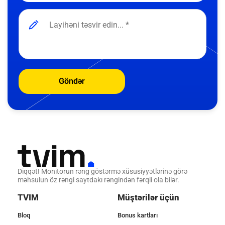
Göndər
Diqqət! Monitorun rəng göstərmə xüsusiyyətlərinə görə
məhsulun öz rəngi saytdakı rəngindən fərqli ola bilər.
TVIM
Müştərilər üçün
Bloq
Bonus kartları