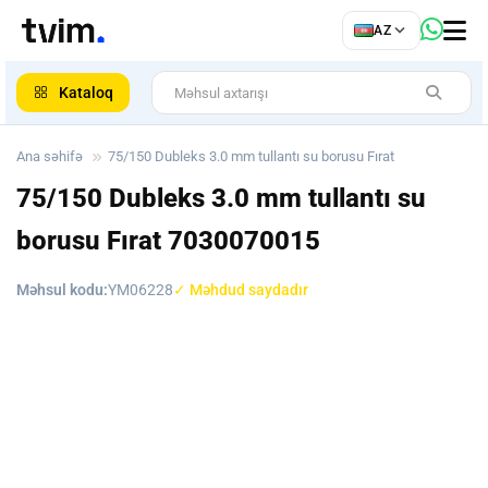
az
AZ
ar
Kataloq
Ana səhifə
75/150 Dubleks 3.0 mm tullantı su borusu Fırat
75/150 Dubleks 3.0 mm tullantı su
borusu Fırat
7030070015
Məhsul kodu:
YM06228
✓ Məhdud saydadır