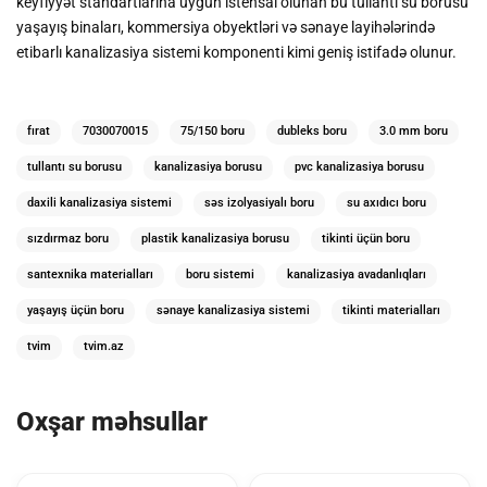
keyfiyyət standartlarına uyğun istehsal olunan bu tullantı su borusu
yaşayış binaları, kommersiya obyektləri və sənaye layihələrində
etibarlı kanalizasiya sistemi komponenti kimi geniş istifadə olunur.
fırat
7030070015
75/150 boru
dubleks boru
3.0 mm boru
tullantı su borusu
kanalizasiya borusu
pvc kanalizasiya borusu
daxili kanalizasiya sistemi
səs izolyasiyalı boru
su axıdıcı boru
sızdırmaz boru
plastik kanalizasiya borusu
tikinti üçün boru
santexnika materialları
boru sistemi
kanalizasiya avadanlıqları
yaşayış üçün boru
sənaye kanalizasiya sistemi
tikinti materialları
tvim
tvim.az
Oxşar məhsullar