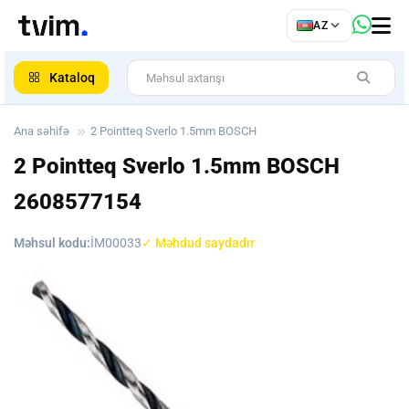
az
AZ
ar
Kataloq
Ana səhifə
2 Pointteq Sverlo 1.5mm BOSCH
2 Pointteq Sverlo 1.5mm BOSCH
2608577154
Məhsul kodu:
İM00033
✓ Məhdud saydadır