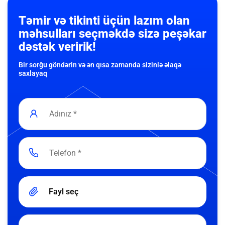
Təmir və tikinti üçün lazım olan
məhsulları seçməkdə sizə peşəkar
dəstək veririk!
Bir sorğu göndərin və ən qısa zamanda sizinlə əlaqə
saxlayaq
Fayl seç