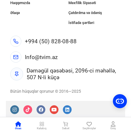
Haqqımızda
Məxfilik Siyasəti
Əlaqə
Çatdırılma və ödəniş
İstifadə şərtləri
+994 (50) 828-08-88
Info@tvim.az
Dərnəgül qəsəbəsi, 2096-ci məhəllə,
507 N-li küçə
Bütün hüquqlar qorunur © 2016—2025
Əsas
Kataloq
Səbət
Seçilmişlər
Giriş