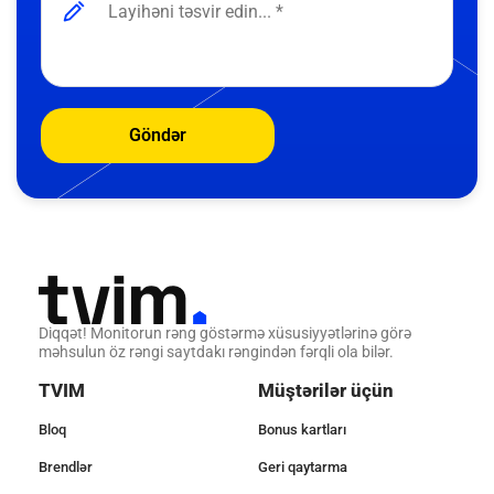
Göndər
Diqqət! Monitorun rəng göstərmə xüsusiyyətlərinə görə
məhsulun öz rəngi saytdakı rəngindən fərqli ola bilər.
TVIM
Müştərilər üçün
Bloq
Bonus kartları
Brendlər
Geri qaytarma