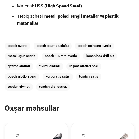
Material:
HSS (High Speed Steel)
Tətbiq sahəsi:
metal, polad, rəngli metallar və plastik
materiallar
bosch sverlo
bosch qazma ucluğu
bosch pointteq sverlo
metal üçün sverlo
bosch 1.5 mm sverlo
bosch hss drill bit
qazma alətləri
tikinti alətləri
inşaat alətləri bakı
bosch alətləri bakı
korporativ satış
topdan satış
topdan qiymət
topdan alət satışı.
Oxşar məhsullar