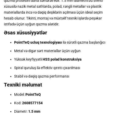
qazma prosesini daha səmərəli edir. 1.5 mm diametrli bu sverlo
xüsusilə nazik metal səthlərdə, polad, rəngli metallar və plastik
materiallarda incə və dəqiq deşiklərin açılması üçün ideal seçim
hesab olunur. Tikinti, montaj və müxtəlif texniki işlərdə peşəkar
istifadə üçün uyğun qazma alətidir.
Əsas xüsusiyyətlər
PointTeQ ucluq texnologiyası
ilə sürətli qazma başlanğıcı
Metal və digər sərt materiallar üçün uyğun
Yüksək keyfiyyətli
HSS polad konstruksiya
Spiral quruluş ilə effektiv qırıntı çıxarılması
Stabil və dəqiq qazma performansı
Texniki məlumat
Model:
PointTeQ
Kod:
2608577154
Diametr:
1.5 mm