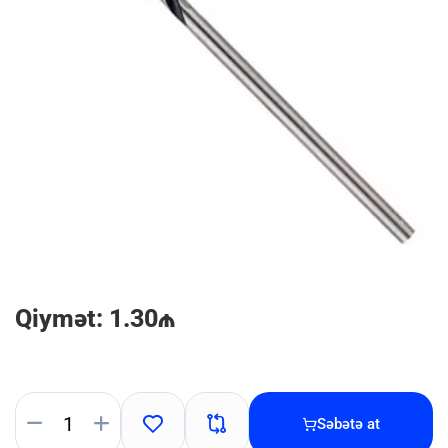
Qiymət: 1.30₼
Səbətə at