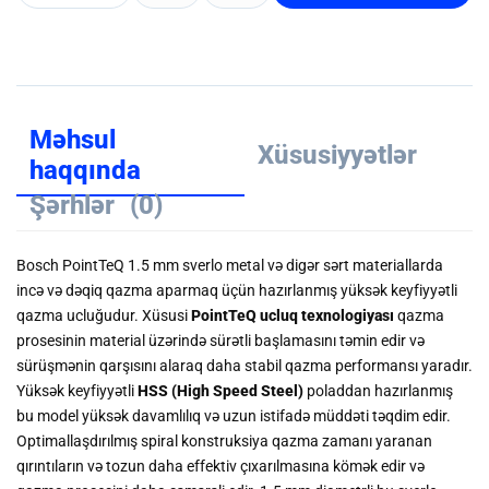
Məhsul
Xüsusiyyətlər
haqqında
Şərhlər
(0)
Bosch PointTeQ 1.5 mm sverlo metal və digər sərt materiallarda
incə və dəqiq qazma aparmaq üçün hazırlanmış yüksək keyfiyyətli
qazma ucluğudur. Xüsusi
PointTeQ ucluq texnologiyası
qazma
prosesinin material üzərində sürətli başlamasını təmin edir və
sürüşmənin qarşısını alaraq daha stabil qazma performansı yaradır.
Yüksək keyfiyyətli
HSS (High Speed Steel)
poladdan hazırlanmış
bu model yüksək davamlılıq və uzun istifadə müddəti təqdim edir.
Optimallaşdırılmış spiral konstruksiya qazma zamanı yaranan
qırıntıların və tozun daha effektiv çıxarılmasına kömək edir və