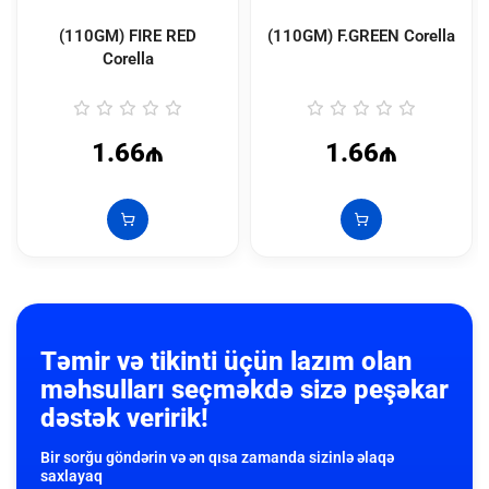
(110GM) FIRE RED
(110GM) F.GREEN Corella
Corella
1.66₼
1.66₼
Təmir və tikinti üçün lazım olan
məhsulları seçməkdə sizə peşəkar
dəstək veririk!
Bir sorğu göndərin və ən qısa zamanda sizinlə əlaqə
saxlayaq