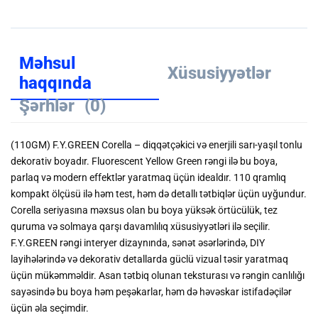
Məhsul
Xüsusiyyətlər
haqqında
Şərhlər
(0)
(110GM) F.Y.GREEN Corella – diqqətçəkici və enerjili sarı-yaşıl tonlu
dekorativ boyadır. Fluorescent Yellow Green rəngi ilə bu boya,
parlaq və modern effektlər yaratmaq üçün idealdır. 110 qramlıq
kompakt ölçüsü ilə həm test, həm də detallı tətbiqlər üçün uyğundur.
Corella seriyasına məxsus olan bu boya yüksək örtücülük, tez
quruma və solmaya qarşı davamlılıq xüsusiyyətləri ilə seçilir.
F.Y.GREEN rəngi interyer dizaynında, sənət əsərlərində, DIY
layihələrində və dekorativ detallarda güclü vizual təsir yaratmaq
üçün mükəmməldir. Asan tətbiq olunan teksturası və rəngin canlılığı
sayəsində bu boya həm peşəkarlar, həm də həvəskar istifadəçilər
üçün əla seçimdir.