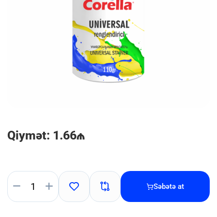
Qiymət: 1.66₼
Səbətə at