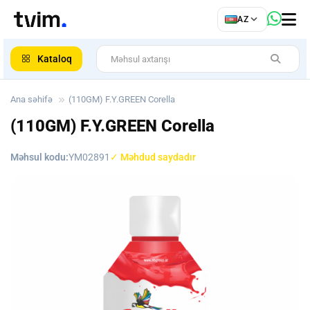
az
AZ
ar
Kataloq
Ana səhifə
(110GM) F.Y.GREEN Corella
(110GM) F.Y.GREEN Corella
Məhsul kodu:
YM02891
✓ Məhdud saydadır