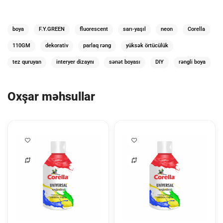
boya
F.Y.GREEN
fluorescent
sarı-yaşıl
neon
Corella
110GM
dekorativ
parlaq rəng
yüksək örtücülük
tez quruyan
interyer dizaynı
sənət boyası
DIY
rəngli boya
Oxşar məhsullar