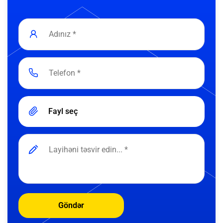
Fayl seç
Göndər