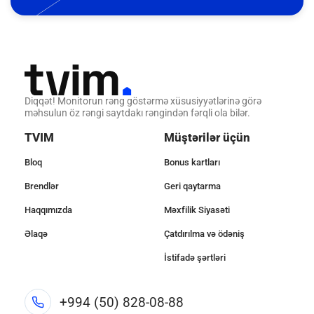
Diqqət! Monitorun rəng göstərmə xüsusiyyətlərinə görə
məhsulun öz rəngi saytdakı rəngindən fərqli ola bilər.
TVIM
Müştərilər üçün
Bloq
Bonus kartları
Brendlər
Geri qaytarma
Haqqımızda
Məxfilik Siyasəti
Əlaqə
Çatdırılma və ödəniş
İstifadə şərtləri
+994 (50) 828-08-88