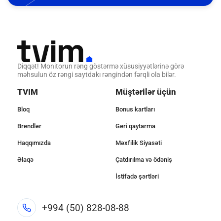
Diqqət! Monitorun rəng göstərmə xüsusiyyətlərinə görə
məhsulun öz rəngi saytdakı rəngindən fərqli ola bilər.
TVIM
Müştərilər üçün
Bloq
Bonus kartları
Brendlər
Geri qaytarma
Haqqımızda
Məxfilik Siyasəti
Əlaqə
Çatdırılma və ödəniş
İstifadə şərtləri
+994 (50) 828-08-88