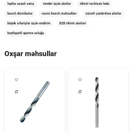
layihə əsaslı satış
tender üçün alətlər
tikinti təchizatı bakı
bosch distributor
rəsmi bosch məhsulları
sürətli çatdırılma alətlər
böyük sifarişlər üçün endirim
B2B tikinti alətləri
keyfiyyətli qazma ucluğu
Oxşar məhsullar