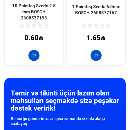
10 Pointteq Sverlo 2.5
1 Pointteq Sverlo 6.0mm
mm BOSCH
BOSCH
2608577167
2608577193
0.60₼
1.65₼
Təmir və tikinti üçün lazım olan
məhsulları seçməkdə sizə peşəkar
dəstək veririk!
Bir sorğu göndərin və ən qısa zamanda sizinlə əlaqə
saxlayaq