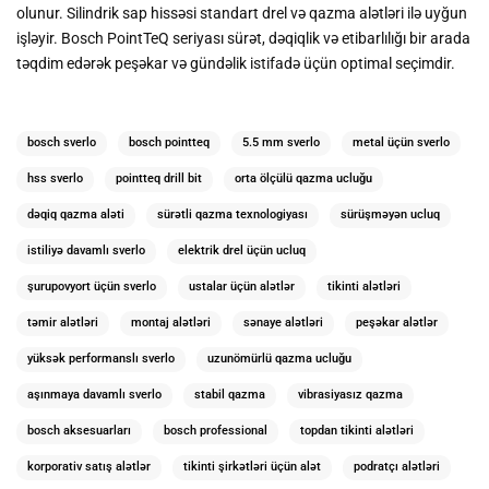
olunur. Silindrik sap hissəsi standart drel və qazma alətləri ilə uyğun
işləyir. Bosch PointTeQ seriyası sürət, dəqiqlik və etibarlılığı bir arada
təqdim edərək peşəkar və gündəlik istifadə üçün optimal seçimdir.
bosch sverlo
bosch pointteq
5.5 mm sverlo
metal üçün sverlo
hss sverlo
pointteq drill bit
orta ölçülü qazma ucluğu
dəqiq qazma aləti
sürətli qazma texnologiyası
sürüşməyən ucluq
istiliyə davamlı sverlo
elektrik drel üçün ucluq
şurupovyort üçün sverlo
ustalar üçün alətlər
tikinti alətləri
təmir alətləri
montaj alətləri
sənaye alətləri
peşəkar alətlər
yüksək performanslı sverlo
uzunömürlü qazma ucluğu
aşınmaya davamlı sverlo
stabil qazma
vibrasiyasız qazma
bosch aksesuarları
bosch professional
topdan tikinti alətləri
korporativ satış alətlər
tikinti şirkətləri üçün alət
podratçı alətləri