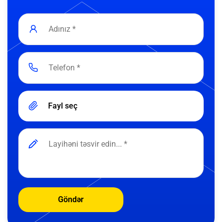
Fayl seç
Göndər