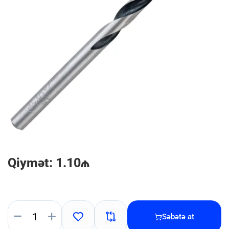
Qiymət: 1.10₼
Səbətə at