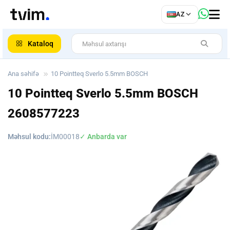
az
AZ
ar
Kataloq
Ana səhifə
10 Pointteq Sverlo 5.5mm BOSCH
10 Pointteq Sverlo 5.5mm BOSCH
2608577223
Məhsul kodu:
İM00018
✓ Anbarda var