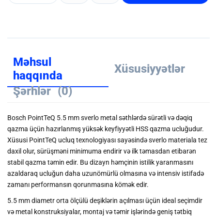
Məhsul
Xüsusiyyətlər
haqqında
Şərhlər
(0)
Bosch PointTeQ 5.5 mm sverlo metal səthlərdə sürətli və dəqiq
qazma üçün hazırlanmış yüksək keyfiyyətli HSS qazma ucluğudur.
Xüsusi PointTeQ ucluq texnologiyası sayəsində sverlo materiala tez
daxil olur, sürüşməni minimuma endirir və ilk təmasdan etibarən
stabil qazma təmin edir. Bu dizayn həmçinin istilik yaranmasını
azaldaraq ucluğun daha uzunömürlü olmasına və intensiv istifadə
zamanı performansın qorunmasına kömək edir.
5.5 mm diametr orta ölçülü deşiklərin açılması üçün ideal seçimdir
və metal konstruksiyalar, montaj və təmir işlərində geniş tətbiq