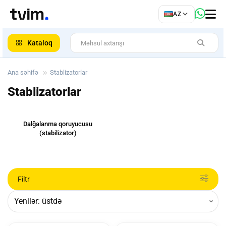
az
AZ
ar
Kataloq
Ana səhifə
Stablizatorlar
Stablizatorlar
Dalğalanma qoruyucusu
(stabilizator)
Filtr