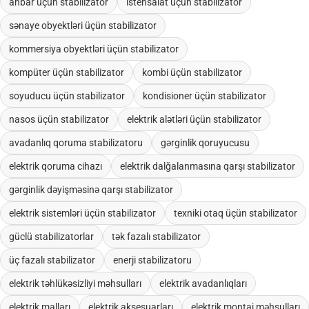
anbar üçün stabilizator
istehsalat üçün stabilizator
sənaye obyektləri üçün stabilizator
kommersiya obyektləri üçün stabilizator
kompüter üçün stabilizator
kombi üçün stabilizator
soyuducu üçün stabilizator
kondisioner üçün stabilizator
nasos üçün stabilizator
elektrik alətləri üçün stabilizator
avadanlıq qoruma stabilizatoru
gərginlik qoruyucusu
elektrik qoruma cihazı
elektrik dalğalanmasına qarşı stabilizator
gərginlik dəyişməsinə qarşı stabilizator
elektrik sistemləri üçün stabilizator
texniki otaq üçün stabilizator
güclü stabilizatorlar
tək fazalı stabilizator
üç fazalı stabilizator
enerji stabilizatoru
elektrik təhlükəsizliyi məhsulları
elektrik avadanlıqları
elektrik malları
elektrik aksesuarları
elektrik montaj məhsulları