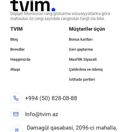
Diqqət! Monitorun rəng göstərmə xüsusiyyətlərinə görə
məhsulun öz rəngi saytdakı rəngindən fərqli ola bilər.
TVIM
Müştərilər üçün
Bloq
Bonus kartları
Brendlər
Geri qaytarma
Haqqımızda
Məxfilik Siyasəti
Əlaqə
Çatdırılma və ödəniş
İstifadə şərtləri
+994 (50) 828-08-88
Info@tvim.az
Dərnəgül qəsəbəsi, 2096-ci məhəllə,