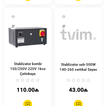
Stablizator kombi
Stablizator usb-500W
150/250V-220V 1kva
140-260 vertikal Seyas
Çetinkaya
110.00₼
43.00₼