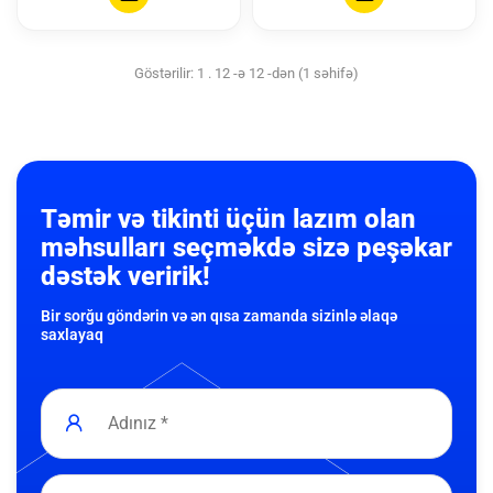
Göstərilir: 1 . 12 -ə 12 -dən (1 səhifə)
Təmir və tikinti üçün lazım olan
məhsulları seçməkdə sizə peşəkar
dəstək veririk!
Bir sorğu göndərin və ən qısa zamanda sizinlə əlaqə
saxlayaq