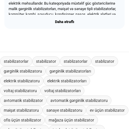
elektrik məhsullarıdır. Bu kateqoriyada müxtəlif güc göstəricilərinə
malik gərginlik stabilizatorları, məişət və sənaye tipli stabilizatorlar,
kompüter, kombi, soyuducu, kondisioner, nasos, elektrik alətləri və
digər həssas avadanlıqlar üçün uyğun modellər təqdim olunur.
Daha ətraflı
Daha ətraflı
Keyfiyyətli stabilizatorlar gərginlik dəyişmələri, elektrik
dalğalanmaları və ani yüklənmələr zamanı cihazların daha təhlükəsiz
işləməsinə, avadanlıqların xidmət müddətinin uzadılmasına və
elektrik sisteminin daha stabil fəaliyyət göstərməsinə kömək edir.
Məhsullar fərdi istifadəçilər, elektrik ustaları, montaj briqadaları,
təmir şirkətləri, tikinti şirkətləri, podratçı təşkilatlar, ofislər, mağazalar,
istehsalat müəssisələri, texniki otaqlar, kommersiya və sənaye
stabilizatorlar
stabilizator
stablizatorlar
stablizator
layihələri, topdan və korporativ sifarişlər üçün uyğundur.
gərginlik stabilizatoru
gərginlik stabilizatorları
elektrik stabilizatoru
elektrik stabilizatorları
voltaj stabilizatoru
voltaj stabilizatorları
avtomatik stabilizator
avtomatik gərginlik stabilizatoru
məişət stabilizatoru
sənaye stabilizatoru
ev üçün stabilizator
ofis üçün stabilizator
mağaza üçün stabilizator