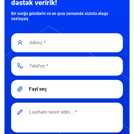
dəstək veririk!
Bir sorğu göndərin və ən qısa zamanda sizinlə əlaqə
saxlayaq
Fayl seç