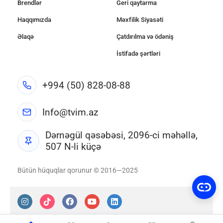
Brendlər
Geri qaytarma
Haqqımızda
Məxfilik Siyasəti
Əlaqə
Çatdırılma və ödəniş
İstifadə şərtləri
+994 (50) 828-08-88
Info@tvim.az
Dərnəgül qəsəbəsi, 2096-ci məhəllə,
507 N-li küçə
Bütün hüquqlar qorunur © 2016—2025