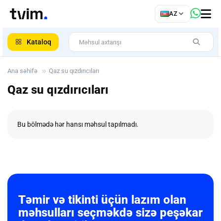
az
AZ
ar
Kataloq
Ana səhifə
Qaz su qızdırıcıları
Qaz su qızdırıcıları
Bu bölmədə hər hansı məhsul tapılmadı.
Təmir və tikinti üçün lazım olan
məhsulları seçməkdə sizə peşəkar