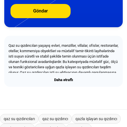
Göndər
Qaz su qızdırıcıları yaşayış evləri, mənzillər, villalar, ofislər, restoranlar,
otellər, kommersiya obyektləri və müxtəlif təmir-tikinti layihələrində
isti suyun sürətli və stabil şəkildə təmin olunması üçün istifadə
olunan funksional avadanlıqlardır. Bu kateqoriyada müxtəlif güc, ölçü
və texniki göstəricilərə uyğun qazla işləyən su qızdırıcıları təqdim
olunur. Qaz su qızdırıcıları isti su ehtiyacının davamlı qarşılanmasına,
gündəlik istifadənin daha rahat olmasına və məkanlarda isti su
Daha ətraflı
Daha ətraflı
sisteminin effektiv qurulmasına kömək edir. Məhsullar fərdi istifadə,
obyekt təmiri, yeni tikinti layihələri, topdan və korporativ sifarişlər
üçün uyğundur.
qaz su qızdırıcıları
qaz su qızdırıcı
qazla işləyən su qızdırıcı