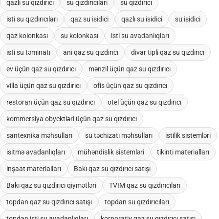
qazlı su qızdırıcı
su qızdırıcıları
su qızdırıcı
isti su qızdırıcıları
qaz su isidici
qazlı su isidici
su isidici
qaz kolonkası
su kolonkası
isti su avadanlıqları
isti su təminatı
ani qaz su qızdırıcı
divar tipli qaz su qızdırıcı
ev üçün qaz su qızdırıcı
mənzil üçün qaz su qızdırıcı
villa üçün qaz su qızdırıcı
ofis üçün qaz su qızdırıcı
restoran üçün qaz su qızdırıcı
otel üçün qaz su qızdırıcı
kommersiya obyektləri üçün qaz su qızdırıcı
santexnika məhsulları
su təchizatı məhsulları
istilik sistemləri
isitmə avadanlıqları
mühəndislik sistemləri
tikinti materialları
inşaat materialları
Bakı qaz su qızdırıcı satışı
Bakı qaz su qızdırıcı qiymətləri
TVIM qaz su qızdırıcıları
topdan qaz su qızdırıcı satışı
topdan su qızdırıcıları
topdan isti su avadanlıqları
korporativ qaz su qızdırıcı satışı