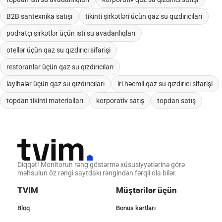
B2B santexnika satışı
tikinti şirkətləri üçün qaz su qızdırıcıları
podratçı şirkətlər üçün isti su avadanlıqları
otellər üçün qaz su qızdırıcı sifarişi
restoranlar üçün qaz su qızdırıcıları
layihələr üçün qaz su qızdırıcıları
iri həcmli qaz su qızdırıcı sifarişi
topdan tikinti materialları
korporativ satış
topdan satış
Diqqət! Monitorun rəng göstərmə xüsusiyyətlərinə görə
məhsulun öz rəngi saytdakı rəngindən fərqli ola bilər.
TVIM
Müştərilər üçün
Bloq
Bonus kartları