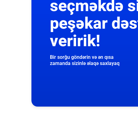
seçməkdə s
peşəkar dəs
veririk!
Bir sorğu göndərin və ən qısa
zamanda sizinlə əlaqə saxlayaq