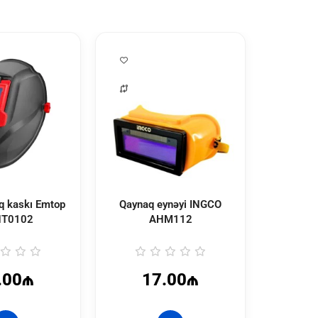
Qaynaq
q kaskı Emtop
Qaynaq eynəyi INGCO
(16
T0102
AHM112
EW
.00₼
17.00₼
1