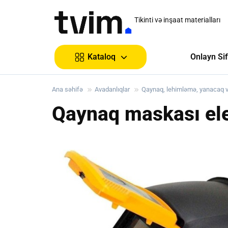
Tikinti və inşaat materialları
Onlayn Sif
Kataloq
Ana səhifə
Avadanlıqlar
Qaynaq, lehimləmə, yanacaq və
Qaynaq maskası el