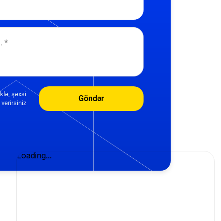
klə, şəxsi
Göndər
verirsiniz