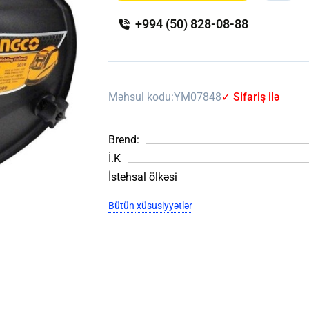
+994 (50) 828-08-88
Məhsul kodu:
YM07848
✓ Sifariş ilə
Brend:
İ.K
İstehsal ölkəsi
Bütün xüsusiyyətlər