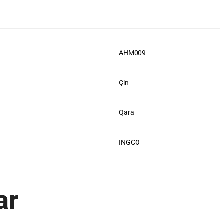
AHM009
Çin
Qara
INGCO
ar