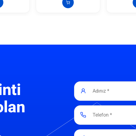
inti
olan