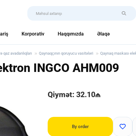
ariş
Korporativ
Haqqımızda
Əlaqə
 qaz avadanlıqları
Qaynaqçının qoruyucu vasitələri
Qaynaq maskası ele
ektron INGCO
AHM009
Qiymət: 32.10₼
By order