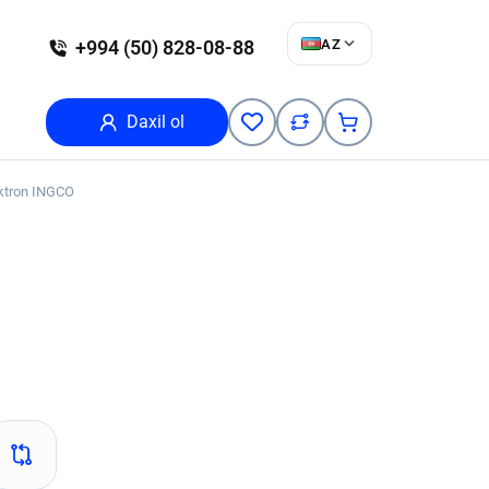
AZ
+994 (50) 828-08-88
Daxil ol
ktron INGCO