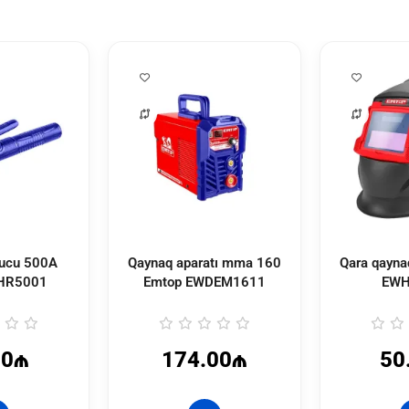
tucu 500A
Qaynaq aparatı mma 160
Qara qayna
HR5001
Emtop
EWDEM1611
EWH
00₼
174.00₼
50