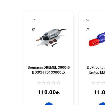
Bormaşın DREMEL 3000-5
Elektrod tu
BOSCH
F0133000JX
Emtop
EE
110.00₼
11.