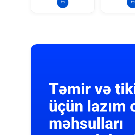
Təmir və tik
üçün lazım 
məhsulları