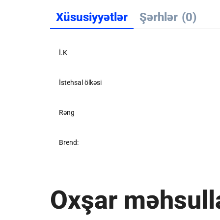
Xüsusiyyətlər
Şərhlər
(0)
İ.K
İstehsal ölkəsi
Rəng
Brend:
Oxşar məhsull