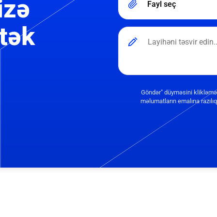
izə
Fayl seç
tək
Göndər" düyməsini klikləmə
məlumatların emalına razılıq 