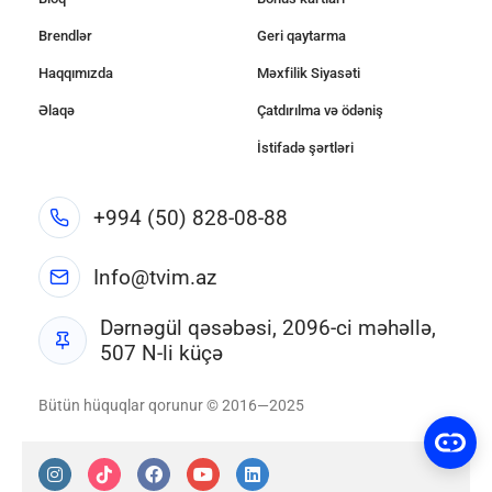
Brendlər
Geri qaytarma
Haqqımızda
Məxfilik Siyasəti
Əlaqə
Çatdırılma və ödəniş
İstifadə şərtləri
+994 (50) 828-08-88
Info@tvim.az
Dərnəgül qəsəbəsi, 2096-ci məhəllə,
507 N-li küçə
Bütün hüquqlar qorunur © 2016—2025