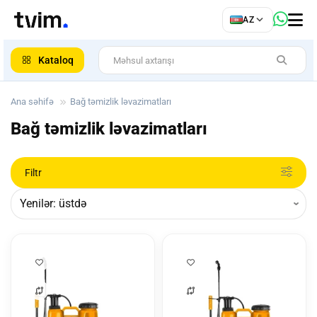
az
AZ
ar
Kataloq
Ana səhifə
Bağ təmizlik ləvazimatları
Bağ təmizlik ləvazimatları
Filtr