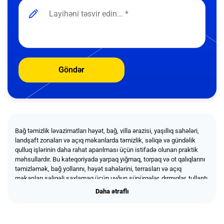
Göndər
Bağ təmizlik ləvazimatları həyət, bağ, villa ərazisi, yaşıllıq sahələri,
landşaft zonaları və açıq məkanlarda təmizlik, səliqə və gündəlik
qulluq işlərinin daha rahat aparılması üçün istifadə olunan praktik
məhsullardır. Bu kateqoriyada yarpaq yığmaq, torpaq və ot qalıqlarını
təmizləmək, bağ yollarını, həyət sahələrini, terrasları və açıq
məkanları səliqəli saxlamaq üçün uyğun süpürgələr, dırmıqlar, tullantı
toplama vasitələri, bağ kisələri, əl alətləri və digər köməkçi təmizlik
Daha ətraflı
Daha ətraflı
ləvazimatları təqdim olunur. Keyfiyyətli bağ təmizlik ləvazimatları açıq
sahələrdə nizamın qorunmasına, abadlıq işlərinin daha effektiv təşkil
olunmasına və bağ sahəsinin daha baxımlı görünməsinə kömək edir.