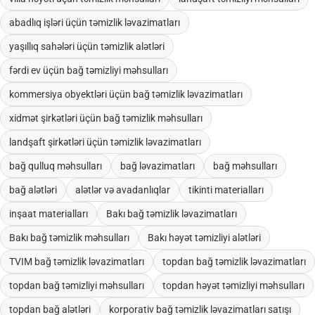
abadlıq işləri üçün təmizlik ləvazimatları
yaşıllıq sahələri üçün təmizlik alətləri
fərdi ev üçün bağ təmizliyi məhsulları
kommersiya obyektləri üçün bağ təmizlik ləvazimatları
xidmət şirkətləri üçün bağ təmizlik məhsulları
landşaft şirkətləri üçün təmizlik ləvazimatları
bağ qulluq məhsulları
bağ ləvazimatları
bağ məhsulları
bağ alətləri
alətlər və avadanlıqlar
tikinti materialları
inşaat materialları
Bakı bağ təmizlik ləvazimatları
Bakı bağ təmizlik məhsulları
Bakı həyət təmizliyi alətləri
TVIM bağ təmizlik ləvazimatları
topdan bağ təmizlik ləvazimatları
topdan bağ təmizliyi məhsulları
topdan həyət təmizliyi məhsulları
topdan bağ alətləri
korporativ bağ təmizlik ləvazimatları satışı