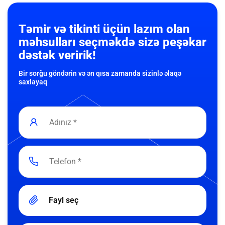
Təmir və tikinti üçün lazım olan
məhsulları seçməkdə sizə peşəkar
dəstək veririk!
Bir sorğu göndərin və ən qısa zamanda sizinlə əlaqə
saxlayaq
Fayl seç