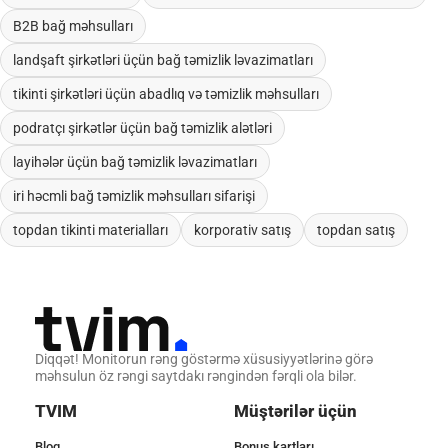
B2B bağ məhsulları
landşaft şirkətləri üçün bağ təmizlik ləvazimatları
tikinti şirkətləri üçün abadlıq və təmizlik məhsulları
podratçı şirkətlər üçün bağ təmizlik alətləri
layihələr üçün bağ təmizlik ləvazimatları
iri həcmli bağ təmizlik məhsulları sifarişi
topdan tikinti materialları
korporativ satış
topdan satış
Diqqət! Monitorun rəng göstərmə xüsusiyyətlərinə görə
məhsulun öz rəngi saytdakı rəngindən fərqli ola bilər.
TVIM
Müştərilər üçün
Bloq
Bonus kartları