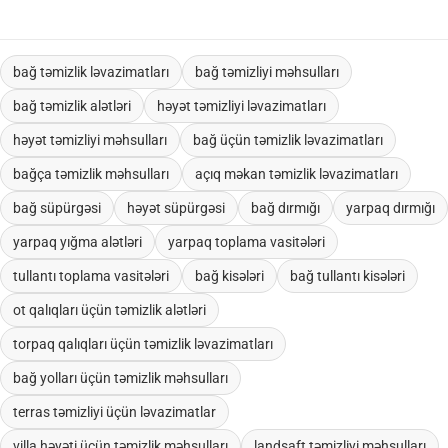
Məhsullar fərdi evlər, villalar, bağ sahələri, landşaft şirkətləri, xidmət
komandaları, kommersiya obyektləri, topdan və korporativ sifarişlər
üçün uyğundur.
bağ təmizlik ləvazimatları
bağ təmizliyi məhsulları
bağ təmizlik alətləri
həyət təmizliyi ləvazimatları
həyət təmizliyi məhsulları
bağ üçün təmizlik ləvazimatları
bağça təmizlik məhsulları
açıq məkan təmizlik ləvazimatları
bağ süpürgəsi
həyət süpürgəsi
bağ dırmığı
yarpaq dırmığı
yarpaq yığma alətləri
yarpaq toplama vasitələri
tullantı toplama vasitələri
bağ kisələri
bağ tullantı kisələri
ot qalıqları üçün təmizlik alətləri
torpaq qalıqları üçün təmizlik ləvazimatları
bağ yolları üçün təmizlik məhsulları
terras təmizliyi üçün ləvazimatlar
villa həyəti üçün təmizlik məhsulları
landşaft təmizliyi məhsulları