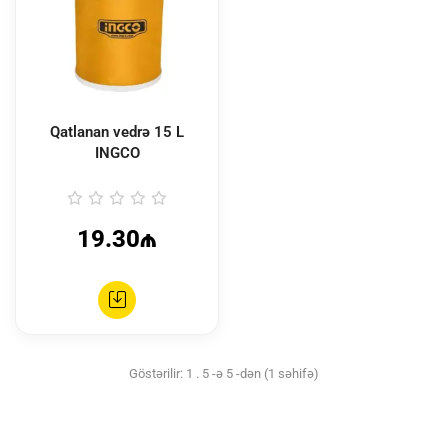
Qatlanan vedrə 15 L
INGCO
19.30₼
Göstərilir: 1 . 5 -ə 5 -dən (1 səhifə)