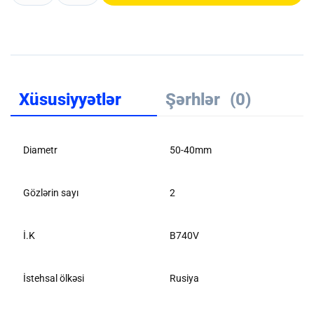
Xüsusiyyətlər
Şərhlər
(0)
Diametr
50-40mm
Gözlərin sayı
2
İ.K
B740V
İstehsal ölkəsi
Rusiya