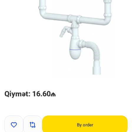
Qiymət: 16.60₼
By order