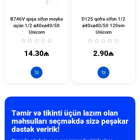
B746V qoşa sifon moyka
D125 qofra sifon 1/2
üçün 1/2 ø40xø40/50
ø40xø40/50 120sm
Unicorn
Unicorn
14.30₼
2.90₼
Təmir və tikinti üçün lazım olan
məhsulları seçməkdə sizə peşəkar
dəstək veririk!