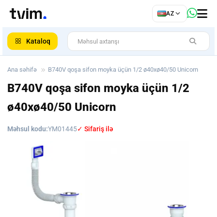
az
AZ
ar
Kataloq
Ana səhifə
B740V qoşa sifon moyka üçün 1/2 ø40xø40/50 Unicorn
B740V qoşa sifon moyka üçün 1/2
ø40xø40/50 Unicorn
Məhsul kodu:
YM01445
✓ Sifariş ilə