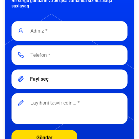
Bir sorğu göndərin və ən qısa zamanda sizinlə əlaqə
saxlayaq
Fayl seç
Göndər