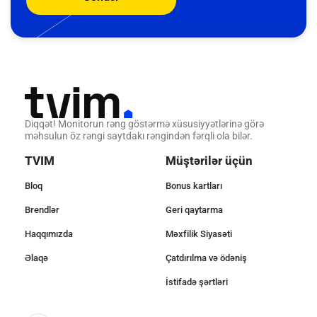
Diqqət! Monitorun rəng göstərmə xüsusiyyətlərinə görə
məhsulun öz rəngi saytdakı rəngindən fərqli ola bilər.
TVIM
Müştərilər üçün
Bloq
Bonus kartları
Brendlər
Geri qaytarma
Haqqımızda
Məxfilik Siyasəti
Əlaqə
Çatdırılma və ödəniş
İstifadə şərtləri