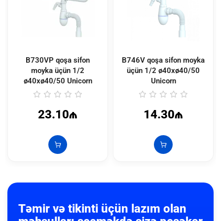
B730VP qoşa sifon
B746V qoşa sifon moyka
moyka üçün 1/2
üçün 1/2 ø40xø40/50
ø40xø40/50 Unicorn
Unicorn
23.10₼
14.30₼
Təmir və tikinti üçün lazım olan