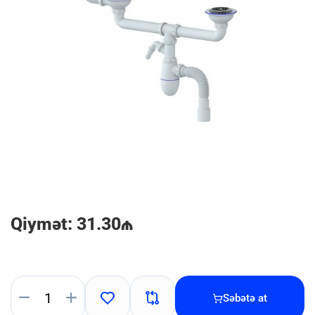
Qiymət: 31.30₼
Səbətə at