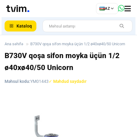
az
AZ
ar
Kataloq
Ana səhifə
B730V qoşa sifon moyka üçün 1/2 ø40xø40/50 Unicorn
B730V qoşa sifon moyka üçün 1/2
ø40xø40/50 Unicorn
Məhsul kodu:
YM01443
✓ Məhdud saydadır