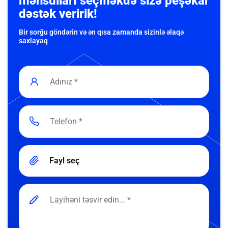
məhsulları seçməkdə sizə peşəkar
dəstək veririk!
Bir sorğu göndərin və ən qısa zamanda sizinlə əlaqə
saxlayaq
Fayl seç