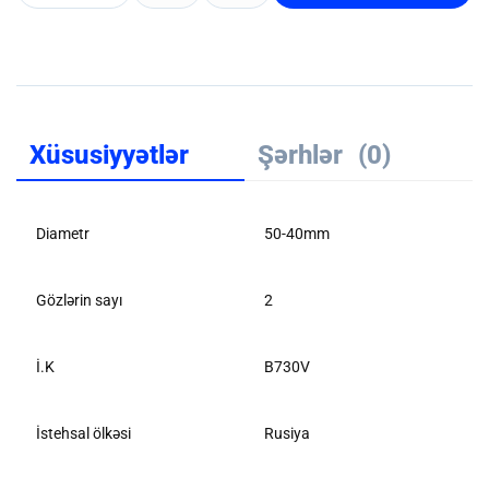
Xüsusiyyətlər
Şərhlər
(0)
Diametr
50-40mm
Gözlərin sayı
2
İ.K
B730V
İstehsal ölkəsi
Rusiya