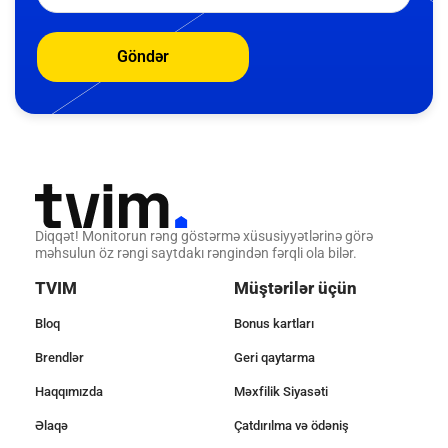
Göndər
Diqqət! Monitorun rəng göstərmə xüsusiyyətlərinə görə
məhsulun öz rəngi saytdakı rəngindən fərqli ola bilər.
TVIM
Müştərilər üçün
Bloq
Bonus kartları
Brendlər
Geri qaytarma
Haqqımızda
Məxfilik Siyasəti
Əlaqə
Çatdırılma və ödəniş